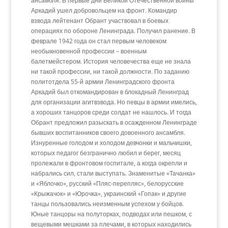
ансамбля. В первые дни Великой Отечественной войны
Аркадий ушел добровольцем на фронт. Командир
взвода лейтенант Обрант участвовал в боевых
операциях по обороне Ленинграда. Получил ранение. В
феврале 1942 года он стал первым человеком
необыкновенной профессии – военным
балетмейстером. История человечества еще не знала
ни такой профессии, ни такой должности. По заданию
политотдела 55-й армии Ленинградского фронта
Аркадий был откомандирован в блокадный Ленинград
для организации агитвзвода. Но певцы в армии имелись,
а хороших танцоров среди солдат не нашлось. И тогда
Обрант предложил разыскать в осажденном Ленинграде
бывших воспитанников своего довоенного ансамбля.
Изнуренные голодом и холодом девчонки и мальчишки,
которых педагог безгранично любил и берег, месяц
пролежали в фронтовом госпитале, а когда окрепли и
набрались сил, стали выступать. Знаменитые «Тачанка»
и «Яблочко», русский «Пляс-перепляс», белорусские
«Крыжачок» и «Юрочка», украинский «Гопак» и другие
танцы пользовались неизменным успехом у бойцов.
Юные танцоры на полуторках, подводах или пешком, с
вещевыми мешками за плечами, в которых находились