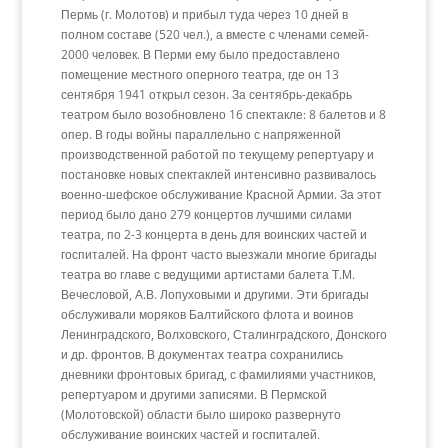
Пермь (г. Молотов) и прибыл туда через 10 дней в
полном составе (520 чел.), а вместе с членами семей-
2000 человек. В Перми ему было предоставлено
помещение местного оперного театра, где он 13
сентября 1941 открыл сезон. За сентябрь-декабрь
театром было возобновлено 16 спектакле: 8 балетов и 8
опер. В годы войны параллельно с напряженной
производственной работой по текущему репертуару и
постановке новых спектаклей интенсивно развивалось
военно-шефское обслуживание Красной Армии. За этот
период было дано 279 концертов лучшими силами
театра, по 2-3 концерта в день для воинских частей и
госпиталей. На фронт часто выезжали многие бригады
театра во главе с ведущими артистами балета Т.М.
Вечесловой, А.В. Лопуховыми и другими. Эти бригады
обслуживали моряков Балтийского флота и воинов
Ленинградского, Волховского, Сталинградского, Донского
и др. фронтов. В документах театра сохранились
дневники фронтовых бригад, с фамилиями участников,
репертуаром и другими записями. В Пермской
(Молотовской) области было широко развернуто
обслуживание воинских частей и госпиталей.