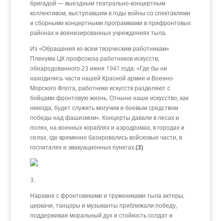
бригадой — выездным театрально-концертным
коллективом, выступавшим в годы войны со спектаклями
и сборными концертными программами в прифронтовых
районах и военизированных учреждениях тыла.
Из «Обращения ко всем творческим работникам»
Пленума ЦК профсоюза работников искусств,
обнародованного 23 июня 1941 года: «Где бы ни
находились части нашей Красной армии и Военно-
Морского Флота, работники искусств разделяют с
бойцами фронтовую жизнь. Отныне наше искусство, как
никогда, будет служить могучим и боевым средством
победы над фашизмом». Концерты давали в лесах и
полях, на военных кораблях и аэродромах, в городах и
селах, где временно базировались войсковые части, в
госпиталях и эвакуационных пунктах.
(3)
3.
Наравне с фронтовиками и тружениками тыла актеры,
циркачи, танцоры и музыканты приближали победу,
поддерживая моральный дух и стойкость солдат и