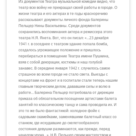
Из документов Театра музыкальной комедии видно, что
театр всю войну не прекращал своей работы в городе. О
жизни театра и его актерах в те годы красноречиво
рассказывают документы личного фонда балерины
Пельцер Нины Васильевны. Среди документов
сохранились воспоминания актера и режиссера этого
театра Н.Я. Янета. Вот, что он писал: «…23 декабря
1941 г. в соседнее с театром здание попала бомба,
создалось угрожающее положение и пришлось
перебираться в помещение Театра имени Пушкина,
взяв с собой декорации, костюмы и наш голубой
занавес. В середине января 1942 г. случилось самое
страшное во всем городе не стало света. Выезды с
концертами на фронт и в госпитали стали теперь нашим
главным творческим делом, дававшим силы и волю в
работе… Балерина Пельцер потребовала от дирекции
приказа об обязательном посещении артистами балета
занятий по классическому танцу и сама проводила их. И
это то же было фантастикой: холодное фойе с
садовыми скамейками, заменявшими балетный класс со
станком, где исхудавшие до скелетообразного
состояния девушки разминаются, как прежде, перед
началом урока…». Н.В. Пельцер своим мастерством и