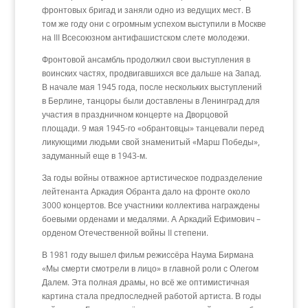
фронтовых бригад и заняли одно из ведущих мест. В
том же году они с огромным успехом выступили в Москве
на III Всесоюзном антифашистском слете молодежи.
Фронтовой ансамбль продолжил свои выступления в
воинских частях, продвигавшихся все дальше на Запад.
В начале мая 1945 года, после нескольких выступлений
в Берлине, танцоры были доставлены в Ленинград для
участия в праздничном концерте на Дворцовой
площади. 9 мая 1945-го «обрантовцы» танцевали перед
ликующими людьми свой знаменитый «Марш Победы»,
задуманный еще в 1943-м.
За годы войны отважное артистическое подразделение
лейтенанта Аркадия Обранта дало на фронте около
3000 концертов. Все участники коллектива награждены
боевыми орденами и медалями. А Аркадий Ефимович –
орденом Отечественной войны II степени.
В 1981 году вышел фильм режиссёра Наума Бирмана
«Мы смерти смотрели в лицо» в главной роли с Олегом
Далем. Эта полная драмы, но всё же оптимистичная
картина стала предпоследней работой артиста. В годы