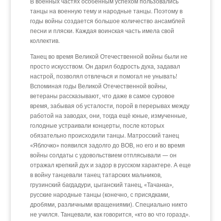
В военных частях особенным успехом пользовались
танцы на военную тему и народные танцы. Поэтому в
годы войны создается большое количество ансамблей
песни и пляски. Каждая воинская часть имела свой
коллектив.
Танец во время Великой Отечественной войны были не
просто искусством. Он дарил бодрость духа, задавал
настрой, позволял отвлечься и помогал не унывать!
Вспоминая годы Великой Отечественной войны,
ветераны рассказывают, что даже в самое суровое
время, забывая об усталости, порой в перерывах между
работой на заводах, они, тогда ещё юные, измученные,
голодные устраивали концерты, после которых
обязательно происходили танцы. Матросский танец
«Яблочко» появился задолго до ВОВ, но его и во время
войны солдаты с удовольствием отплясывали — он
отражал крепкий дух и задор в русском характере. А еще
в войну танцевали танец татарских мальчиков,
грузинский багдадури, цыганский танец, «Тачанка»,
русские народные танцы (конечно, с присядками,
дробями, различными вращениями). Специально никто
не учился. Танцевали, как говорится, «кто во что горазд».