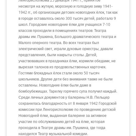
Ленгорисполкома 25 декабря 1941 г., принятое
несмотря на жуткую, морозную и голодную зиму 1941-
1942 гг., об организации детских новогодних ёлок, так как
в городе оставалось около 300 тысяч детей, работало 9
школ. Городские новогодние ёлки для учащихся 7-10
классов проходили в помещениях театров: Театра
драмы им. Пушкина, Большого драматического театра и
Малого оперного театра. Во всех театрах был
электрический свет, играли духовые оркестры, давали
представления, были накрыты столы. Детей,
участвовавших в праздниках ёлки, кормили обедами, не
вырезая талонов из продовольственных карточек.
Гостями блокадных ёлок стали около 50 тысяч
школьников. Другие дети без внимания также не были
оставлены. Новогодние ёлки были даже в
бомбоубежищах. Тарелку горячего супа получил каждый.
Среди личных документов у балерины Н.В. Пельцер
сохранилась благодарность от 8 января 1942 Городской
комиссии при Ленгорисполкоме по проведению детской
Новогодней ёлки, выданная балерине за активное
участие по обслуживанию детей на ёлке, которая
проходила в Театре драмы им. Пушкина, где тогда
находился Театр музыкальной комедии.