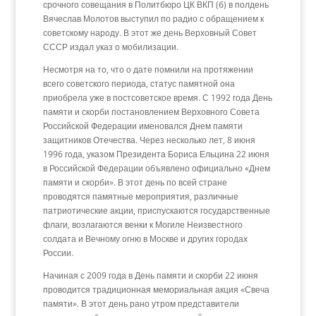
срочного совещания в Политбюро ЦК ВКП (б) в полдень
Вячеслав Молотов выступил по радио с обращением к
советскому народу. В этот же день Верховный Совет
СССР издал указ о мобилизации.
Несмотря на то, что о дате помнили на протяжении
всего советского периода, статус памятной она
приобрела уже в постсоветское время. С 1992 года День
памяти и скорби постановлением Верховного Совета
Российской Федерации именовался Днем памяти
защитников Отечества. Через несколько лет, 8 июня
1996 года, указом Президента Бориса Ельцина 22 июня
в Российской Федерации объявлено официально «Днем
памяти и скорби». В этот день по всей стране
проводятся памятные мероприятия, различные
патриотические акции, приспускаются государственные
флаги, возлагаются венки к Могиле Неизвестного
солдата и Вечному огню в Москве и других городах
России.
Начиная с 2009 года в День памяти и скорби 22 июня
проводится традиционная мемориальная акция «Свеча
памяти». В этот день рано утром представители