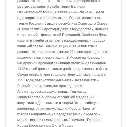
различных общественных организаций приходят к
местам, связанным с событиями Великой
Отечественной войны, с зажженными свечами. Год от
года ширится география акции. Она затрагивает не
только Россию и бывшие республики Советского Союза.
«Свеча памяти» проходит даже в государствах, далеких
от сражений с фашистской Германией. Особенно День
памяти и скорби отмечают в городах-героях и городах
воинской славы. Помимо акции «Свеча памяти» в
различных населенных пунктах 22 июня проходят также
похожие тематические акции. В Москве на Крымской
набережной проводится «Линия памяти» с зажжением
1418 свечей (ровно столько дней продолжалась война).
Самая многолетняя традиция, берущая свое начало с
1992 года, патриотическая акция «Вахта памяти –
Вечный огонь», ежегодно проходящая в
Александровском саду столицы. Год назад
Министерство обороны Российской Федерации
запустило в День памяти и скорби Всероссийскую
военно-патриотическую акцию «Горсть Памяти»,
которая направлена на передачу земли с братских
могил в историко-мемориальный комплекс Главного
Храма Вооруженных Сил в Москве.