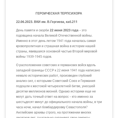
ГЕРОИЧЕСКАЯ ТЕРПСИХОРА
22.06.2023. ВКИ им. В.Гергиева, каб.211
День памяти и скорби
22 июня 2023 года
– это
годовщина начала Великой Отечественной войны.
Именно в этот день летом 1941 года началась самая
кровопролитная и страшная война в истории нашей
страны, явившаяся основной частью Второй мировой
войны 1939-1945 годов.
О расположении советских и германских войск вдоль
западной границы СССР к 22 июня 1941 года написано
немало исторических работ, произведен глубокий
анализ сил, с которыми Советский Союз и Германия
подошли к жестокой четырехлетней битве, унесшей
десятки миллионов жизней. Однако историки еще не
могут дать точный ответ на вопрос – кто именно за
шестьдесят минут до официального начала войны, в три
часа ночи, начал бомбардировку Севастополя?
Английские архивы строго, на протяжении многих
десятков лет, тщательно охраняют свои секреты.