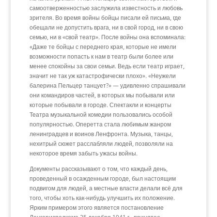
самоотверженностью заслужила известность и любовь
зрителя. Во время войны бойцы писали ей письма, где
обещали не допустить врага, ни в свой город, ни в свою
семью, ни в «свой театр». После войны она вспоминала:
«Даже те бойцы с переднего края, которые не имели
возможности попасть к нам в театр были более или
менее спокойны за свои семьи. Ведь если театр играет,
значит не так уж катастрофически плохо». «Неужели
балерина Пельцер танцует?» — удивленно спрашивали
они командиров частей, в которых мы побывали или
которые побывали в городе. Спектакли и концерты
Театра музыкальной комедии пользовались особой
популярностью. Оперетта стала любимым жанром
ленинградцев и воинов Ленфронта. Музыка, танцы,
нехитрый сюжет расслабляли людей, позволяли на
некоторое время забыть ужасы войны.
Документы рассказывают о том, что каждый день,
проведенный в осажденным городе, был настоящим
подвигом для людей, а местные власти делали всё для
того, чтобы хоть как-нибудь улучшить их положение.
Ярким примером этого является постановление