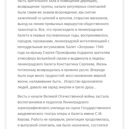
часть зрительного зала и помещений дирекции),
возвращение труппы, начало регулярных спектаклей
были таким же знаком возрождения, как снятие
зачехлений со шпилей и куполов, открытие магазинов,
выход на линию привычных маршрутов общественного
транспорта. Все, что происходило в ленинградском
балете в первые послевоенные годы, воспринималось
городом, горожанами, ленинградской интеллигенцией с
неподдельным энтузиазмом. Балет «Золушка» 1946
года на музыку Сергея Прокофьева подарила зрителям
атмосферу волшебной сказки и выдвинула в лидеры
ленинградского балета Константина Сергеева. Жизнь
потихоньку возвращалась в прежнее русло. Впереди
было еще много трудностей: восстановление мирной
жизни, налаживание быта… Искусство вдохновляло
людей, давало им заряд энергии и грело душу…
Весть о начале Великой Отечественной войны застала
воспитанников и педагогов Ленинградского
хореографического училища на сцене Государственного
академического театра оперы и балета имени С.М.
Кирова. Работу не прервали, репетиция продолжилась,
и выпускной спектакль, как было назначено, состоялся