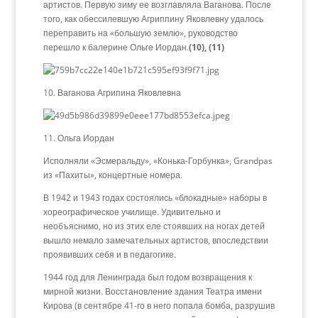
артистов. Первую зиму ее возглавляла Ваганова. После
того, как обессилевшую Агриппину Яковлевну удалось
переправить на «большую землю», руководство
перешло к балерине Ольге Иордан.
(10), (11)
10. Ваганова Агрипина Яковлевна
11. Ольга Иордан
Исполняли «Эсмеральду», «Конька-Горбунка», Grandpas
из «Пахиты», концертные номера.
В 1942 и 1943 годах состоялись «блокадные» наборы в
хореографическое училище. Удивительно и
необъяснимо, но из этих еле стоявших на ногах детей
вышло немало замечательных артистов, впоследствии
проявивших себя и в педагогике.
1944 год для Ленинграда был годом возвращения к
мирной жизни. Восстановление здания Театра имени
Кирова (в сентябре 41-го в него попала бомба, разрушив