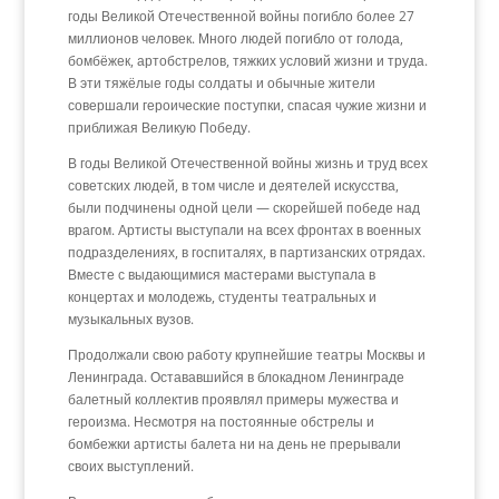
годы Великой Отечественной войны погибло более 27
миллионов человек. Много людей погибло от голода,
бомбёжек, артобстрелов, тяжких условий жизни и труда.
В эти тяжёлые годы солдаты и обычные жители
совершали героические поступки, спасая чужие жизни и
приближая Великую Победу.
В годы Великой Отечественной войны жизнь и труд всех
советских людей, в том числе и деятелей искусства,
были подчинены одной цели — скорейшей победе над
врагом. Артисты выступали на всех фронтах в военных
подразделениях, в госпиталях, в партизанских отрядах.
Вместе с выдающимися мастерами выступала в
концертах и молодежь, студенты театральных и
музыкальных вузов.
Продолжали свою работу крупнейшие театры Москвы и
Ленинграда. Остававшийся в блокадном Ленинграде
балетный коллектив проявлял примеры мужества и
героизма. Несмотря на постоянные обстрелы и
бомбежки артисты балета ни на день не прерывали
своих выступлений.