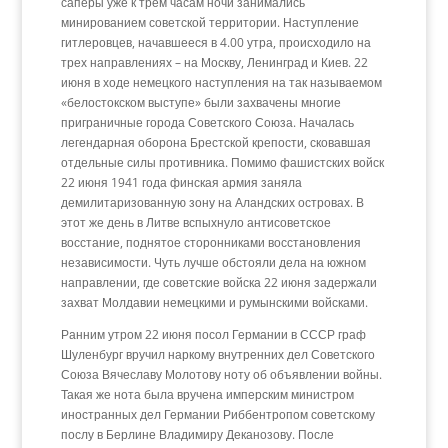
саперы уже к трем часам ночи занимались
минированием советской территории. Наступление
гитлеровцев, начавшееся в 4.00 утра, происходило на
трех направлениях – на Москву, Ленинград и Киев. 22
июня в ходе немецкого наступления на так называемом
«белостокском выступе» были захвачены многие
приграничные города Советского Союза. Началась
легендарная оборона Брестской крепости, сковавшая
отдельные силы противника. Помимо фашистских войск
22 июня 1941 года финская армия заняла
демилитаризованную зону на Аландских островах. В
этот же день в Литве вспыхнуло антисоветское
восстание, поднятое сторонниками восстановления
независимости. Чуть лучше обстояли дела на южном
направлении, где советские войска 22 июня задержали
захват Молдавии немецкими и румынскими войсками.
Ранним утром 22 июня посол Германии в СССР граф
Шуленбург вручил наркому внутренних дел Советского
Союза Вячеславу Молотову ноту об объявлении войны.
Такая же нота была вручена имперским министром
иностранных дел Германии Риббентропом советскому
послу в Берлине Владимиру Деканозову. После