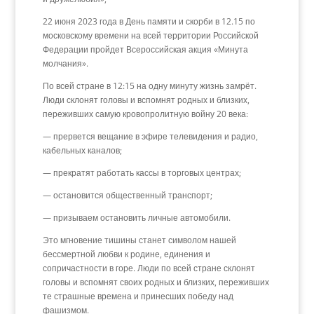
22 июня 2023 года в День памяти и скорби в 12.15 по
московскому времени на всей территории Российской
Федерации пройдет Всероссийская акция «Минута
молчания».
По всей стране в 12:15 на одну минуту жизнь замрёт.
Люди склонят головы и вспомнят родных и близких,
переживших самую кровопролитную войну 20 века:
— прервется вещание в эфире телевидения и радио,
кабельных каналов;
— прекратят работать кассы в торговых центрах;
— остановится общественный транспорт;
— призываем остановить личные автомобили.
Это мгновение тишины станет символом нашей
бессмертной любви к родине, единения и
сопричастности в горе. Люди по всей стране склонят
головы и вспомнят своих родных и близких, переживших
те страшные времена и принесших победу над
фашизмом.