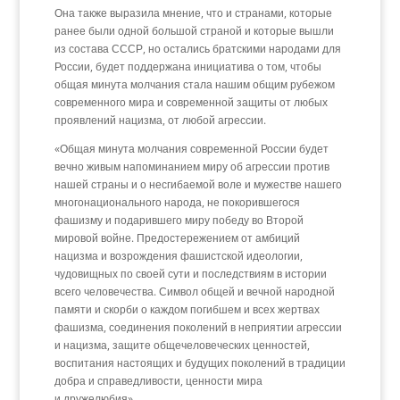
Она также выразила мнение, что и странами, которые
ранее были одной большой страной и которые вышли
из состава СССР, но остались братскими народами для
России, будет поддержана инициатива о том, чтобы
общая минута молчания стала нашим общим рубежом
современного мира и современной защиты от любых
проявлений нацизма, от любой агрессии.
«Общая минута молчания современной России будет
вечно живым напоминанием миру об агрессии против
нашей страны и о несгибаемой воле и мужестве нашего
многонационального народа, не покорившегося
фашизму и подарившего миру победу во Второй
мировой войне. Предостережением от амбиций
нацизма и возрождения фашистской идеологии,
чудовищных по своей сути и последствиям в истории
всего человечества. Символ общей и вечной народной
памяти и скорби о каждом погибшем и всех жертвах
фашизма, соединения поколений в неприятии агрессии
и нацизма, защите общечеловеческих ценностей,
воспитания настоящих и будущих поколений в традиции
добра и справедливости, ценности мира
и дружелюбия»,