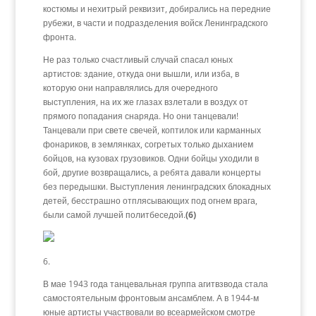
костюмы и нехитрый реквизит, добирались на передние
рубежи, в части и подразделения войск Ленинградского
фронта.
Не раз только счастливый случай спасал юных
артистов: здание, откуда они вышли, или изба, в
которую они направлялись для очередного
выступления, на их же глазах взлетали в воздух от
прямого попадания снаряда. Но они танцевали!
Танцевали при свете свечей, коптилок или карманных
фонариков, в землянках, согретых только дыханием
бойцов, на кузовах грузовиков. Одни бойцы уходили в
бой, другие возвращались, а ребята давали концерты
без передышки. Выступления ленинградских блокадных
детей, бесстрашно отплясывающих под огнем врага,
были самой лучшей политбеседой.
(6)
6.
В мае 1943 года танцевальная группа агитвзвода стала
самостоятельным фронтовым ансамблем. А в 1944-м
юные артисты участвовали во всеармейском смотре