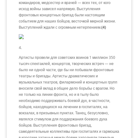
командиров, медсестер и врачей — всех тех, от кого
исход войны зависел напрямую. Выступления
фронтовых концертных бригад были настоящим
событием для наших бойцов, весточкой мирной жизни.
Выступлений ждали с огромным нетерпением.
(4)
4.
Артисты провели для советских воинов 1 миллион 350
тысяч спектаклей, концертов, творческих встреч — не
было ни одной части, где бы ни побывали фронтовые
театры и бригады. Артисты драматических и
музыкальных театров, филармоний и концертных групп
вносили свой вклад в общее дело борьбы с врагом. Но
не только на линии фронта, но и в тылу было
необходимо поддерживать боевой дух, в частности,
бойцов, находящихся на лечении в госпиталях, на
вокзалах, в призывных пунктах. Танец, безусловно,
являлся стимулом для поддержания боевого духа
бойцов. Выступления фронтовых бригад,
самодеятельные коллективы при госпиталях и гармошка
в короткие затишья между боями заполняли тяжелые