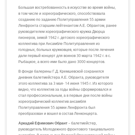
Большая востребованность в искусстве во время войны,
в том числе и хореографического, способствовала
созданию по заданию Политуправления 55 армии
Ленфронта старшим лейтенантом А.Е. Обрантом, ранее
руководителем хореографического кружка Дворца
пионеров, зимой 1942 г. детского хореографического
коллектива при Ансамбле Политуправления из
голодных, больных кружковцев, которые после лечения
дали первый концерт для воинов 30 марта 1942 г. в с.
Рыбацкое, а всего ими было дано 3000 концертов.
В фонде балерины Г.Д. Кремшевской сохранился
дневник балетмейстера А.Е. Обранта, руководителя
этого коллектива за 3 мая- 14 июня 1945 г. Из которого
видно, что коллектив за годы войны сформировался и
стал профессиональным, а в первые дни после войны
хореографический коллектив ансамбля
Политуправления 55 армии Ленфронта был
преобразован и вошел в состав Ленконцерта.
Аркадий Ефимович Обрант
– балетмейстер,
руководитель Молодежного фронтового танцевального