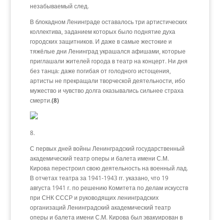
незабываемый след.
В блокадном Ленинграде оставалось три артистических
коллектива, заданием которых было поднятие духа
городских защитников. И даже в самые жестокие и
тяжёлые дни Ленинград украшался афишами, которые
приглашали жителей города в театр на концерт. Ни дня
без танца: даже погибая от голодного истощения,
артисты не прекращали творческой деятельности, ибо
мужество и чувство долга оказывались сильнее страха
смерти.
(8)
8.
С первых дней войны Ленинградский государственный
академический театр оперы и балета имени С.М.
Кирова перестроил свою деятельность на военный лад.
В отчетах театра за 1941-1943 гг. указано, что 19
августа 1941 г. по решению Комитета по делам искусств
при СНК СССР и руководящих ленинградских
организаций Ленинградский академический театр
оперы и балета имени С.М. Кирова был эвакуирован в