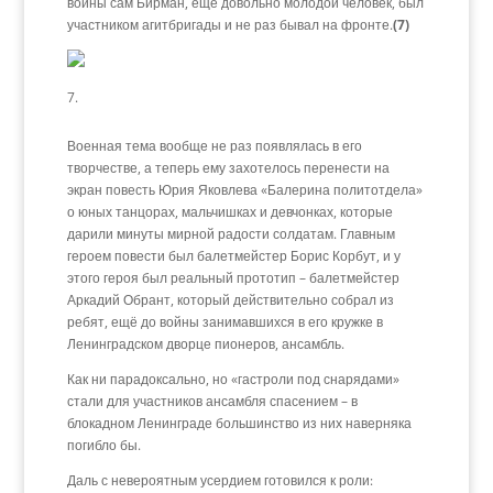
войны сам Бирман, ещё довольно молодой человек, был
участником агитбригады и не раз бывал на фронте.
(7)
7.
Военная тема вообще не раз появлялась в его
творчестве, а теперь ему захотелось перенести на
экран повесть Юрия Яковлева «Балерина политотдела»
о юных танцорах, мальчишках и девчонках, которые
дарили минуты мирной радости солдатам. Главным
героем повести был балетмейстер Борис Корбут, и у
этого героя был реальный прототип – балетмейстер
Аркадий Обрант, который действительно собрал из
ребят, ещё до войны занимавшихся в его кружке в
Ленинградском дворце пионеров, ансамбль.
Как ни парадоксально, но «гастроли под снарядами»
стали для участников ансамбля спасением – в
блокадном Ленинграде большинство из них наверняка
погибло бы.
Даль с невероятным усердием готовился к роли: