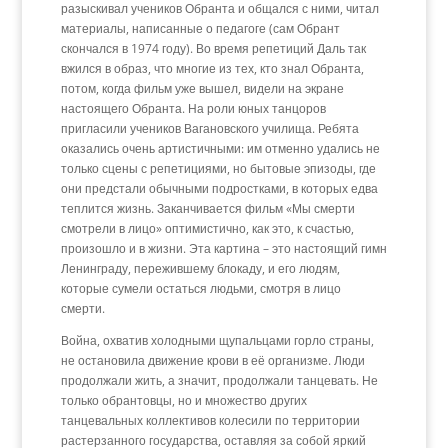
разыскивал учеников Обранта и общался с ними, читал
материалы, написанные о педагоге (сам Обрант
скончался в 1974 году). Во время репетиций Даль так
вжился в образ, что многие из тех, кто знал Обранта,
потом, когда фильм уже вышел, видели на экране
настоящего Обранта. На роли юных танцоров
пригласили учеников Вагановского училища. Ребята
оказались очень артистичными: им отменно удались не
только сцены с репетициями, но бытовые эпизоды, где
они предстали обычными подростками, в которых едва
теплится жизнь. Заканчивается фильм «Мы смерти
смотрели в лицо» оптимистично, как это, к счастью,
произошло и в жизни. Эта картина – это настоящий гимн
Ленинграду, пережившему блокаду, и его людям,
которые сумели остаться людьми, смотря в лицо
смерти.
Война, охватив холодными щупальцами горло страны,
не остановила движение крови в её организме. Люди
продолжали жить, а значит, продолжали танцевать. Не
только обрантовцы, но и множество других
танцевальных коллективов колесили по территории
растерзанного государства, оставляя за собой яркий