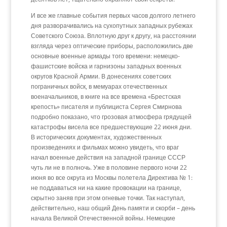
И все же главные события первых часов долгого летнего
дня разворачивались на сухопутных западных рубежах
Советского Союза. Вплотную друг к другу, на расстоянии
взгляда через оптические приборы, расположились две
основные военные армады того времени: немецко-
фашистские войска и гарнизоны западных военных
округов Красной Армии. В донесениях советских
пограничных войск, в мемуарах отечественных
военачальников, в книге на все времена «Брестская
крепость» писателя и публициста Сергея Смирнова
подробно показано, что грозовая атмосфера грядущей
катастрофы висела все предшествующие 22 июня дни.
В исторических документах, художественных
произведениях и фильмах можно увидеть, что враг
начал военные действия на западной границе СССР
чуть ли не в полночь. Уже в половине первого ночи 22
июня во все округа из Москвы полетела Директива № 1:
не поддаваться ни на какие провокации на границе,
скрытно заняв при этом огневые точки. Так наступал,
действительно, наш общий День памяти и скорби – день
начала Великой Отечественной войны. Немецкие