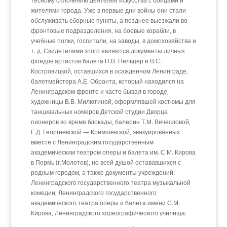
тесному сплочению деятелей искусства с бойцами и
жителями города. Уже в первые дни войны они стали
обслуживать сборные пункты, а позднее выезжали во
фронтовые подразделения, на боевые корабли, в
учебные полки, госпитали, на заводы, в домохозяйства и
т. д. Свидетелями этого являются документы личных
фондов артистов балета Н.В. Пельцер и В.С.
Костровицкой, оставшихся в осажденном Ленинграде,
балетмейстера А.Е. Обранта, который находился на
Ленинградском фронте и часто бывал в городе,
художницы В.В. Милютиной, оформлявшей костюмы для
танцевальных номеров Детской студии Дворца
пионеров во время блокады, балерин Т.М. Вечесловой,
Г.Д. Георгиевской — Кремшевской, эвакуированных
вместе с Ленинградским государственным
академическим театром оперы и балета им. С.М. Кирова
в Пермь (г.Молотов), но всей душой остававшихся с
родным городом, а также документы учреждений:
Ленинградского государственного театра музыкальной
комедии, Ленинградского государственного
академического театра оперы и балета имени С.М.
Кирова, Ленинградского хореографического училища.