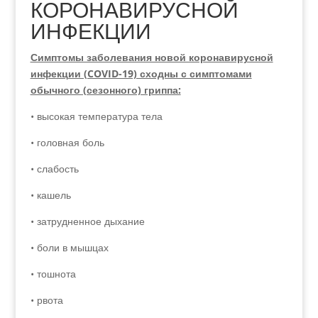
КОРОНАВИРУСНОЙ
ИНФЕКЦИИ
Симптомы заболевания новой коронавирусной
инфекции (COVID-19) сходны с симптомами
обычного (сезонного) гриппа:
• высокая температура тела
• головная боль
• слабость
• кашель
• затрудненное дыхание
• боли в мышцах
• тошнота
• рвота