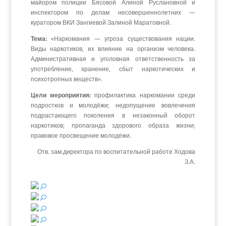
майором полиции Бясовой Алиной Руслановной и
инспектором по делам несовершеннолетних —
куратором ВКИ Зангиевой Залиной Маратовной.
Тема:
«Наркомания — угроза существования нации.
Виды наркотиков, их влияние на организм человека.
Административная и уголовная ответственность за
употребление, хранение, сбыт наркотических и
психотропных веществ».
Цели мероприятия:
профилактика наркомании среди
подростков и молодёжи; недопущение вовлечения
подрастающего поколения в незаконный оборот
наркотиков; пропаганда здорового образа жизни;
правовое просвещение молодёжи.
Отв. зам.директора по воспитательной работе Ходова
З.А.