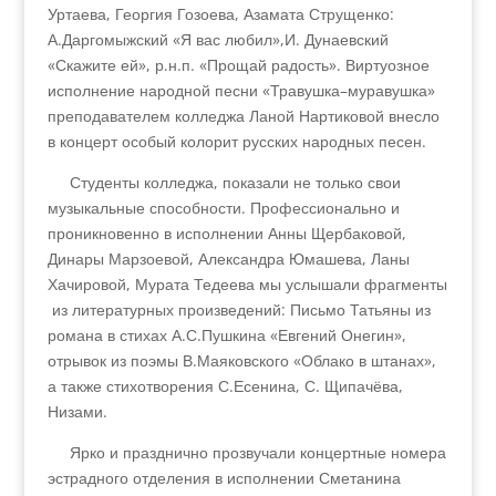
Уртаева, Георгия Гозоева, Азамата Струщенко:
А.Даргомыжский «Я вас любил»,И. Дунаевский
«Скажите ей», р.н.п. «Прощай радость». Виртуозное
исполнение народной песни «Травушка–муравушка»
преподавателем колледжа Ланой Нартиковой внесло
в концерт особый колорит русских народных песен.
Студенты колледжа, показали не только свои
музыкальные способности. Профессионально и
проникновенно в исполнении Анны Щербаковой,
Динары Марзоевой, Александра Юмашева, Ланы
Хачировой, Мурата Тедеева мы услышали фрагменты
из литературных произведений: Письмо Татьяны из
романа в стихах А.С.Пушкина «Евгений Онегин»,
отрывок из поэмы В.Маяковского «Облако в штанах»,
а также стихотворения С.Есенина, С. Щипачёва,
Низами.
Ярко и празднично прозвучали концертные номера
эстрадного отделения в исполнении Сметанина