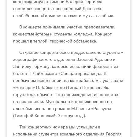
колледжа искусств имени Валерия Гергиева
состоялся концерт, посвящённый Дню всех
влюблённых: «Гармония поэзии и музыка любви».
В концерте принимали участие преподаватели,
концертмейстеры и студенты колледжа. Концерт
прошёл в тёплой, творческой обстановке.
Открытие концерта было предоставлено студентам
хореографического отделения Заоевой Аделине и
Зангиеву Герману, которые исполнили фрагмент из
балета П.Чайковского «Спящая красавица». В
необычном исполнении, на контрабасе, мы услышали
«Ноктюрн» П.Чайковского (Тигран Петросов, 4к.
струн.отд.), обычно – это произведение исполняется
на виолончели. Музыкально и проникновенно на
альте был исполнен романс М.Глинки «Разлука»
(Тимофей Кононский, 3к.струн.отд.).
Три концертных номера мы услышали в
исполнении студентов вокального отделения Георгия