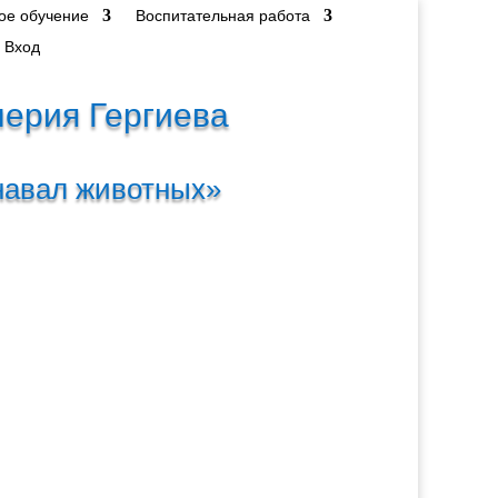
ое обучение
Воспитательная работа
Вход
лерия Гергиева
навал животных»