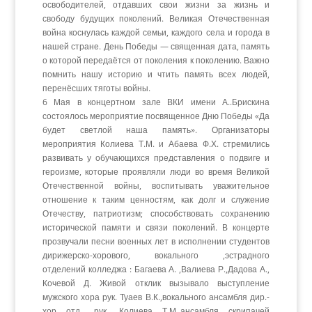
освободителей, отдавших свои жизни за жизнь и
свободу будущих поколений. Великая Отечественная
война коснулась каждой семьи, каждого села и города в
нашей стране. День Победы — священная дата, память
о которой передаётся от поколения к поколению. Важно
помнить нашу историю и чтить память всех людей,
перенёсших тяготы войны.
6 Мая в концертном зале ВКИ имени А..Брискина
состоялось мероприятие посвященное Дню Победы «Да
будет светлой наша память». Организаторы
мероприятия Колиева Т.М. и Абаева Ф.Х. стремились
развивать у обучающихся представления о подвиге и
героизме, которые проявляли люди во время Великой
Отечественной войны, воспитывать уважительное
отношение к таким ценностям, как долг и служение
Отечеству, патриотизм; способствовать сохранению
исторической памяти и связи поколений. В концерте
прозвучали песни военных лет в исполнении студентов
дирижерско-хорового, вокального ,эстрадного
отделений колледжа : Багаева А. ,Валиева Р.,Дадова А.,
Кочевой Д. Живой отклик вызывало выступление
мужского хора рук. Туаев В.К.,вокального ансамбля дир.-
хор отд., рук. Колиева Т.М.,ансамбля скрипачей