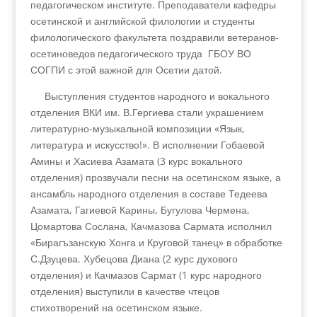
педагогическом институте. Преподаватели кафедры
осетинской и английской филологии и студенты
филологического факультета поздравили ветеранов-
осетиноведов педагогического труда ГБОУ ВО
СОГПИ с этой важной для Осетии датой.
Выступления студентов народного и вокального
отделения ВКИ им. В.Гергиева стали украшением
литературно-музыкальной композиции «Язык,
литература и искусство!». В исполнении Гобаевой
Амины и Хасиева Азамата (3 курс вокального
отделения) прозвучали песни на осетинском языке, а
ансамбль народного отделения в составе Тедеева
Азамата, Гагиевой Карины, Бугулова Чермена,
Цомартова Сослана, Качмазова Сармата исполнил
«Бирагъзанскую Хонга и Круговой танец» в обработке
С.Дзуцева. Хубецова Диана (2 курс духового
отделения) и Качмазов Сармат (1 курс народного
отделения) выступили в качестве чтецов
стихотворений на осетинском языке.