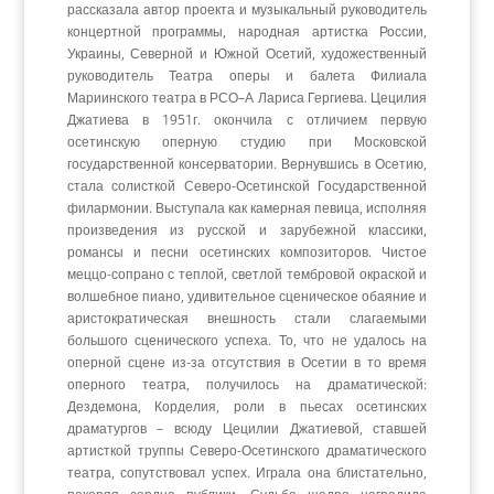
рассказала автор проекта и музыкальный руководитель
концертной программы, народная артистка России,
Украины, Северной и Южной Осетий, художественный
руководитель Театра оперы и балета Филиала
Мариинского театра в РСО–А Лариса Гергиева. Цецилия
Джатиева в 1951г. окончила с отличием первую
осетинскую оперную студию при Московской
государственной консерватории. Вернувшись в Осетию,
стала солисткой Северо-Осетинской Государственной
филармонии. Выступала как камерная певица, исполняя
произведения из русской и зарубежной классики,
романсы и песни осетинских композиторов. Чистое
меццо-сопрано с теплой, светлой тембровой окраской и
волшебное пиано, удивительное сценическое обаяние и
аристократическая внешность стали слагаемыми
большого сценического успеха. То, что не удалось на
оперной сцене из-за отсутствия в Осетии в то время
оперного театра, получилось на драматической:
Дездемона, Корделия, роли в пьесах осетинских
драматургов – всюду Цецилии Джатиевой, ставшей
артисткой труппы Северо-Осетинского драматического
театра, сопутствовал успех. Играла она блистательно,