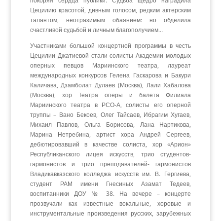
покоряя сердца публики. Судьба щедро наградила
Цецилию красотой, дивным голосом, редким актерским
талантом, неотразимым обаянием: но обделила
счастливой судьбой и личным благополучием…
Участниками большой концертной программы в честь
Цецилии Джатиевой стали солисты Академии молодых
оперных певцов Мариинского театра, лауреат
международных конкурсов Гелена Гаскарова и Бакури
Каличава, Дзамболат Дулаев (Москва), Лали Хабалова
(Москва), хор Театра оперы и балета Филиала
Мариинского театра в РСО-А, солисты его оперной
труппы – Вано Бекоев, Олег Тайсаев, Ибрагим Хугаев,
Михаил Павлов, Ольга Борисова, Лана Нартикова,
Марина Нетребина, артист хора Андрей Сергеев,
дебютировавший в качестве солиста, хор «Арион»
Республиканского лицея искусств, трио студентов-
гармонистов и трио преподавателей- гармонистов
Владикавказского колледжа искусств им. В. Гергиева,
студент РАМ имени Гнесиных Азамат Тедеев,
воспитанники ДОУ № 38. На вечере – концерте
прозвучали как известные вокальные, хоровые и
инструментальные произведения русских, зарубежных