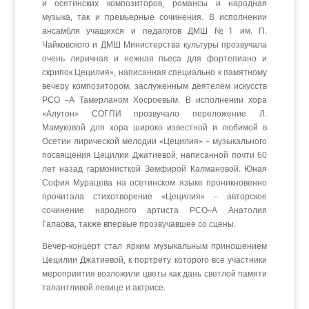
и осетинских композиторов, романсы и народная
музыка, так и премьерные сочинения. В исполнении
ансамбля учащихся и педагогов ДМШ №1 им. П.
Чайковского и ДМШ Министерства культуры прозвучала
очень лиричная и нежная пьеса для фортепиано и
скрипок Цецилия», написанная специально к памятному
вечеру композитором, заслуженным деятелем искусств
РСО –А Тамерланом Хосроевым. В исполнении хора
«Алутон» СОГПИ прозвучало переложение Л.
Мамуковой для хора широко известной и любимой в
Осетии лирической мелодии «Цецилия» – музыкального
посвящения Цецилии Джатиевой, написанной почти 60
лет назад гармонисткой Земфирой Калмановой. Юная
София Мурацева на осетинском языке проникновенно
прочитала стихотворение «Цецилия» – авторское
сочинение народного артиста РСО–А Анатолия
Галаова, также впервые прозвучавшее со сцены.
Вечер-концерт стал ярким музыкальным приношением
Цецилии Джатиевой, к портрету которого все участники
мероприятия возложили цветы как дань светлой памяти
талантливой певице и актрисе.