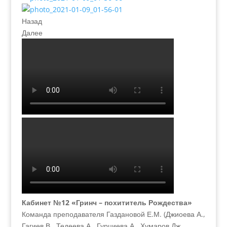
Назад
Далее
Кабинет №12 «Гринч – похититель Рождества»
Команда преподавателя Газдановой Е.М. (Джиоева А.,
Гагиев В., Тедеева А., Гурциева А., Хумаров Дж.,