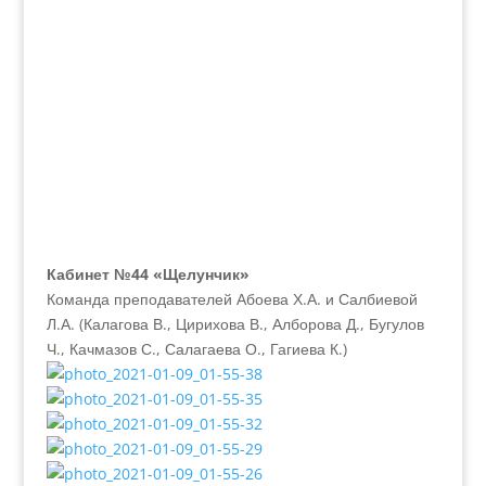
Кабинет №44 «Щелунчик»
Команда преподавателей Абоева Х.А. и Салбиевой
Л.А. (Калагова В., Цирихова В., Алборова Д., Бугулов
Ч., Качмазов С., Салагаева О., Гагиева К.)