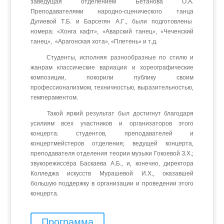
заведущая отделением Бетанова О.А.
Преподавателями народно-сценического танца
Дугиевой Т.Б. и Барсегян А.Г., были подготовлены
номера: «Хонга кафт», «Аварский танец», «Чеченский
танец», «Арагонская хота», «Плетень» и т.д.
Студенты, исполняя разнообразные по стилю и
жанрам классические вариации и хореографические
композиции, покорили публику своим
профессионализмом, техничностью, выразительностью,
темпераментом.
Такой яркий результат был достигнут благодаря
усилиям всех участников и организаторов этого
концерта: студентов, преподавателей и
концертмейстеров отделения; ведущей концерта,
преподавателя отделения теории музыки Гокоевой З.Х.;
звукорежиссёра Баскаева А.Б., и, конечно, директора
Колледжа искусств Мурашевой И.Х., оказавшей
большую поддержку в организации и проведении этого
концерта.
Программа