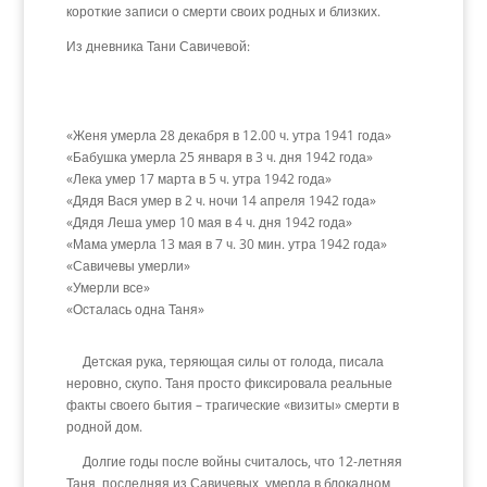
короткие записи о смерти своих родных и близких.
Из дневника Тани Савичевой:
«Женя умерла 28 декабря в 12.00 ч. утра 1941 года»
«Бабушка умерла 25 января в 3 ч. дня 1942 года»
«Лека умер 17 марта в 5 ч. утра 1942 года»
«Дядя Вася умер в 2 ч. ночи 14 апреля 1942 года»
«Дядя Леша умер 10 мая в 4 ч. дня 1942 года»
«Мама умерла 13 мая в 7 ч. 30 мин. утра 1942 года»
«Савичевы умерли»
«Умерли все»
«Осталась одна Таня»
Детская рука, теряющая силы от голода, писала
неровно, скупо. Таня просто фиксировала реальные
факты своего бытия – трагические «визиты» смерти в
родной дом.
Долгие годы после войны считалось, что 12-летняя
Таня, последняя из Савичевых, умерла в блокадном