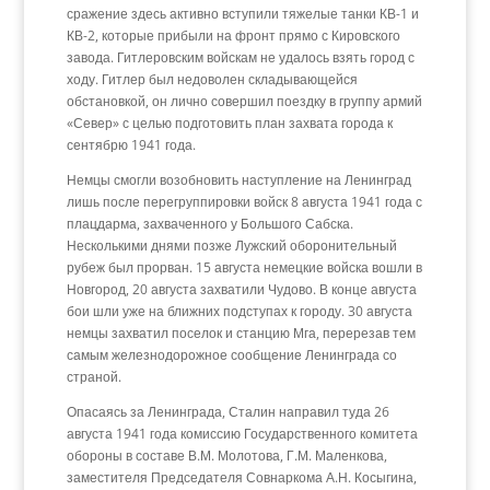
сражение здесь активно вступили тяжелые танки КВ-1 и
КВ-2, которые прибыли на фронт прямо с Кировского
завода. Гитлеровским войскам не удалось взять город с
ходу. Гитлер был недоволен складывающейся
обстановкой, он лично совершил поездку в группу армий
«Север» с целью подготовить план захвата города к
сентябрю 1941 года.
Немцы смогли возобновить наступление на Ленинград
лишь после перегруппировки войск 8 августа 1941 года с
плацдарма, захваченного у Большого Сабска.
Несколькими днями позже Лужский оборонительный
рубеж был прорван. 15 августа немецкие войска вошли в
Новгород, 20 августа захватили Чудово. В конце августа
бои шли уже на ближних подступах к городу. 30 августа
немцы захватил поселок и станцию Мга, перерезав тем
самым железнодорожное сообщение Ленинграда со
страной.
Опасаясь за Ленинграда, Сталин направил туда 26
августа 1941 года комиссию Государственного комитета
обороны в составе В.М. Молотова, Г.М. Маленкова,
заместителя Председателя Совнаркома А.Н. Косыгина,