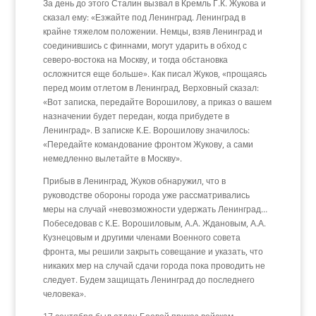
За день до этого Сталин вызвал в Кремль Г.К. Жукова и
сказал ему: «Езжайте под Ленинград. Ленинград в
крайне тяжелом положении. Немцы, взяв Ленинград и
соединившись с финнами, могут ударить в обход с
северо-востока на Москву, и тогда обстановка
осложнится еще больше». Как писал Жуков, «прощаясь
перед моим отлетом в Ленинград, Верховный сказал:
«Вот записка, передайте Ворошилову, а приказ о вашем
назначении будет передан, когда прибудете в
Ленинград». В записке К.Е. Ворошилову значилось:
«Передайте командование фронтом Жукову, а сами
немедленно вылетайте в Москву».
Прибыв в Ленинград, Жуков обнаружил, что в
руководстве обороны города уже рассматривались
меры на случай «невозможности удержать Ленинград…
Побеседовав с К.Е. Ворошиловым, А.А. Ждановым, А.А.
Кузнецовым и другими членами Военного совета
фронта, мы решили закрыть совещание и указать, что
никаких мер на случай сдачи города пока проводить не
следует. Будем защищать Ленинград до последнего
человека».