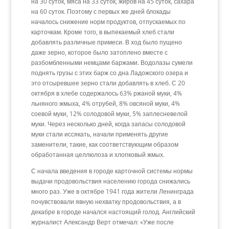
на 30 суток, мяса на 33 суток, жиров на 45 суток, сахара
на 60 суток. Поэтому с первых же дней блокады
началось снижение норм продуктов, отпускаемых по
карточкам. Кроме того, в выпекаемый хлеб стали
добавлять различные примеси. В ход было пущено
даже зерно, которое было затоплено вместе с
разбомбленными немцами баржами. Водолазы сумели
поднять грузы с этих барж со дна Ладожского озера и
это отсыревшее зерно стали добавлять в хлеб. С 20
октября в хлебе содержалось 63% ржаной муки, 4%
льняного жмыха, 4% отрубей, 8% овсяной муки, 4%
соевой муки, 12% солодовой муки, 5% заплесневелой
муки. Через несколько дней, когда запасы солодовой
муки стали иссякать, начали применять другие
заменители, такие, как соответствующим образом
обработанная целлюлоза и хлопковый жмых.
С начала введения в городе карточной системы нормы
выдачи продовольствия населению города снижались
много раз. Уже в октябре 1941 года жители Ленинграда
почувствовали явную нехватку продовольствия, а в
декабре в городе начался настоящий голод. Английский
журналист Александр Верт отмечал: «Уже после