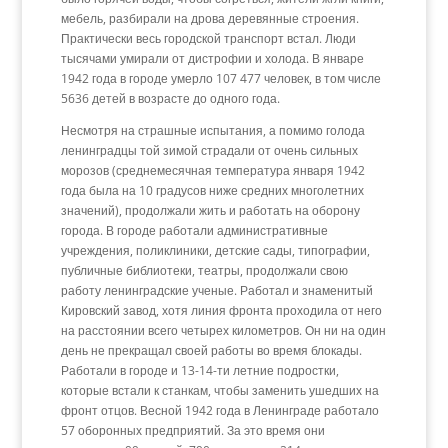
мебель, разбирали на дрова деревянные строения.
Практически весь городской транспорт встал. Люди
тысячами умирали от дистрофии и холода. В январе
1942 года в городе умерло 107 477 человек, в том числе
5636 детей в возрасте до одного года.
Несмотря на страшные испытания, а помимо голода
ленинградцы той зимой страдали от очень сильных
морозов (среднемесячная температура января 1942
года была на 10 градусов ниже средних многолетних
значений), продолжали жить и работать на оборону
города. В городе работали административные
учреждения, поликлиники, детские сады, типографии,
публичные библиотеки, театры, продолжали свою
работу ленинградские ученые. Работал и знаменитый
Кировский завод, хотя линия фронта проходила от него
на расстоянии всего четырех километров. Он ни на один
день не прекращал своей работы во время блокады.
Работали в городе и 13-14-ти летние подростки,
которые встали к станкам, чтобы заменить ушедших на
фронт отцов. Весной 1942 года в Ленинграде работало
57 оборонных предприятий. За это время они