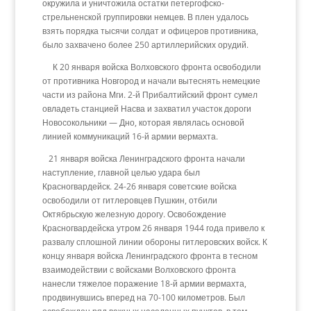
окружила и уничтожила остатки петергофско-
стрельненской группировки немцев. В плен удалось
взять порядка тысячи солдат и офицеров противника,
было захвачено более 250 артиллерийских орудий.
К 20 января войска Волховского фронта освободили
от противника Новгород и начали вытеснять немецкие
части из района Мги. 2-й Прибалтийский фронт сумел
овладеть станцией Насва и захватил участок дороги
Новосокольники — Дно, которая являлась основой
линией коммуникаций 16-й армии вермахта.
21 января войска Ленинградского фронта начали
наступление, главной целью удара был
Красногвардейск. 24-26 января советские войска
освободили от гитлеровцев Пушкин, отбили
Октябрьскую железную дорогу. Освобождение
Красногвардейска утром 26 января 1944 года привело к
развалу сплошной линии обороны гитлеровских войск. К
концу января войска Ленинградского фронта в тесном
взаимодействии с войсками Волховского фронта
нанесли тяжелое поражение 18-й армии вермахта,
продвинувшись вперед на 70-100 километров. Был