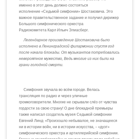
именно в этот день должно состояться
исполнение «Седьмой симфонии» Шостаковича. Это
важное правительственное задание и получил дирижер
Большого симфонического оркестра
Радиокомитета Карл Ильич Элиасберг.
Легендарное произведение Шостаковича было
исполнено в Ленинградской филармонии спустя год
после начала блокады. От музыкантов потребовались
невероятное мужество, Ведь многие из них были на
грани голодной смерти.
Симфония звучала во всём городе. Велась
трансляция по радио и через уличные
громкоговорители. Многие не скрывали слёз от чувства
гордости за свою страну! О дне блокадной премьеры
также написал создатель музея Седьмой симфонии
Евгений Линд: «Произошло небывалое, не значащееся
ни в истории войн, ни в истории искусства, – «дуэт»
симфонического оркестра и артиллерийской симфонии.