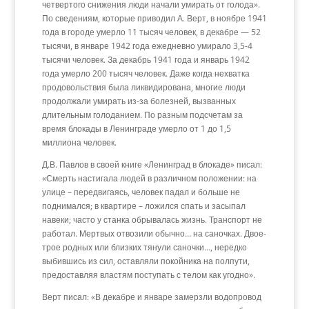
четвертого снижения люди начали умирать от голода».
По сведениям, которые приводил А. Верт, в ноябре 1941
года в городе умерло 11 тысяч человек, в декабре — 52
тысячи, в январе 1942 года ежедневно умирало 3,5-4
тысячи человек. За декабрь 1941 года и январь 1942
года умерло 200 тысяч человек. Даже когда нехватка
продовольствия была ликвидирована, многие люди
продолжали умирать из-за болезней, вызванных
длительным голоданием. По разным подсчетам за
время блокады в Ленинграде умерло от 1 до 1,5
миллиона человек.
Д.В. Павлов в своей книге «Ленинград в блокаде» писал:
«Смерть настигала людей в различном положении: на
улице – передвигаясь, человек падал и больше не
поднимался; в квартире – ложился спать и засыпал
навеки; часто у станка обрывалась жизнь. Транспорт не
работал. Мертвых отвозили обычно… на саночках. Двое-
трое родных или близких тянули саночки…, нередко
выбившись из сил, оставляли покойника на полпути,
предоставляя властям поступать с телом как угодно».
Верт писал: «В декабре и январе замерзли водопровод