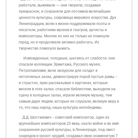
работали, выживали — они творили, создавая
прекрасное, и сохраняли для потомков величайшие
ценности культуры, сокровища мирового искусства. Дух
Ленинградцев, волю к жизни поддерживали поэты и
писатели, работники музеев и театров, артисты и
композиторы. Многие из них не только не покинули
город, но и продолжали активно работать. Их
творчество помогало выжить.
Изможденные, голодные, шатаясь от слабости, они
спасали коллекции Эрмитажа, Русского музея,
Петропавловки; вели экскурсии для солдат в
нетопленых залах, демонстрируя порой пустые рамы –
и страстно, ярко рассказывая о картинах, которые
висели в этих залах; спасали библиотеки, выходили на
сцену в холодных залах, играли великую музыку, тем
самым даря людям, которые ее слушали, великую веру в
то, что наш народ, наша культура непобедимы.
Д.Д. Шостакович – советский композитор, один из
крупнейших композиторов 20 века, назло войне и во имя
сохранения русской культуры, в Ленинграде, под свист
снарядов и грохот орудий, создавал свою знаменитую 7