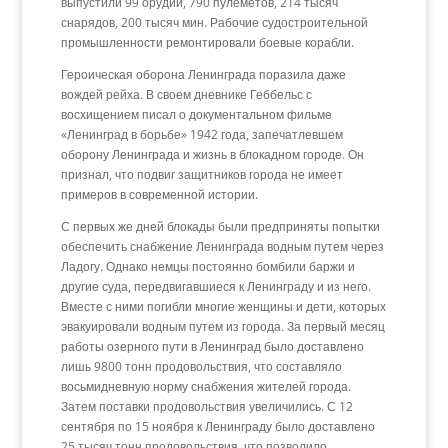
выпустили 99 орудий, 790 пулеметов, 214 тысяч
снарядов, 200 тысяч мин. Рабочие судостроительной
промышленности ремонтировали боевые корабли.
Героическая оборона Ленинграда поразила даже
вождей рейха. В своем дневнике Геббельс с
восхищением писал о документальном фильме
«Ленинград в борьбе» 1942 года, запечатлевшем
оборону Ленинграда и жизнь в блокадном городе. Он
признал, что подвиг защитников города не имеет
примеров в современной истории.
С первых же дней блокады были предприняты попытки
обеспечить снабжение Ленинграда водным путем через
Ладогу. Однако немцы постоянно бомбили баржи и
другие суда, передвигавшиеся к Ленинграду и из него.
Вместе с ними погибли многие женщины и дети, которых
эвакуировали водным путем из города. За первый месяц
работы озерного пути в Ленинград было доставлено
лишь 9800 тонн продовольствия, что составляло
восьмидневную норму снабжения жителей города.
Затем поставки продовольствия увеличились. С 12
сентября по 15 ноября к Ленинграду было доставлено
25 тысяч тонн продовольствия, что позволило