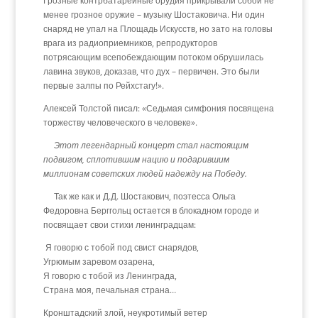
Грозные контрбатарейные орудия прикрывали собой не
менее грозное оружие – музыку Шостаковича. Ни один
снаряд не упал на Площадь Искусств, но зато на головы
врага из радиоприемников, репродукторов
потрясающим всепобеждающим потоком обрушилась
лавина звуков, доказав, что дух – первичен. Это были
первые залпы по Рейхстагу!».
Алексей Толстой писал: «Седьмая симфония посвящена
тор­жеству человеческого в человеке».
Этот легендарный концерт стал настоящим
подвигом, сплотившим нацию и подарившим
миллионам советских людей надежду на Победу.
Так же как и Д.Д. Шостакович, поэтесса Ольга
Федоровна Берггольц остается в блокадном городе и
посвящает свои стихи ленинградцам:
Я говорю с тобой под свист снарядов,
Угрюмым заревом озарена,
Я говорю с тобой из Ленинграда,
Страна моя, печальная страна…
Кронштадский злой, неукротимый ветер