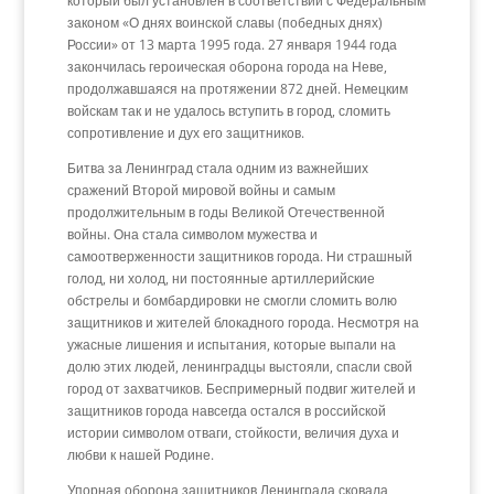
который был установлен в соответствии с Федеральным
законом «О днях воинской славы (победных днях)
России» от 13 марта 1995 года. 27 января 1944 года
закончилась героическая оборона города на Неве,
продолжавшаяся на протяжении 872 дней. Немецким
войскам так и не удалось вступить в город, сломить
сопротивление и дух его защитников.
Битва за Ленинград стала одним из важнейших
сражений Второй мировой войны и самым
продолжительным в годы Великой Отечественной
войны. Она стала символом мужества и
самоотверженности защитников города. Ни страшный
голод, ни холод, ни постоянные артиллерийские
обстрелы и бомбардировки не смогли сломить волю
защитников и жителей блокадного города. Несмотря на
ужасные лишения и испытания, которые выпали на
долю этих людей, ленинградцы выстояли, спасли свой
город от захватчиков. Беспримерный подвиг жителей и
защитников города навсегда остался в российской
истории символом отваги, стойкости, величия духа и
любви к нашей Родине.
Упорная оборона защитников Ленинграда сковала