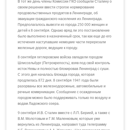
В тот же день члены Комиссии ГКО сообщили Сталину о
своем решении ввести строгое нормирование
продовольственных продуктов в Ленинграде, об
эвакуации гражданского населения из Ленинграда.
Предполагалось вывезти из города 250 000 женщин и
детей к 8 сентября. Однако вряд ли это постановление
было выполнено в назначенный срок, так как еще до его
истечения наступавшие немецкие части перерезали
железные дороги, ведущие к городу.
8 сентября гитлеровские войска овладели городом
Шлиссельбург (Петрокрепость), взяв под свой контроль
исток Невы и полностью блокировав Ленинград с суши.
С этого дня началась блокада города, которая
продлилась 872 дня. 8 сентября 1941 года были
разорваны все железнодорожные, автомобильные и
речные коммуникации. Сообщение с осажденным
городом можно было поддерживать только по воздуху и
водам Ладожского озера.
9 сентября И.В. Сталин вместе с Л.П. Берией, а также с
В.М. Молотовым и Г.М. Маленковым, которые уже
вернулись из Ленинграда, направил туда телеграмму