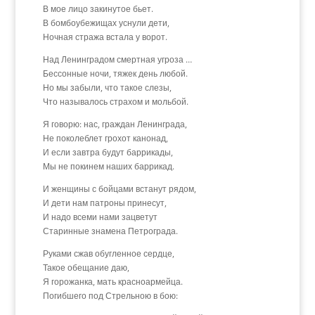
В мое лицо закинутое бьет.
В бомбоубежищах уснули дети,
Ночная стража встала у ворот.
Над Ленинградом смертная угроза …
Бессонные ночи, тяжек день любой.
Но мы забыли, что такое слезы,
Что называлось страхом и мольбой.
Я говорю: нас, граждан Ленинграда,
Не поколеблет грохот канонад,
И если завтра будут баррикады,
Мы не покинем наших баррикад.
И женщины с бойцами встанут рядом,
И дети нам патроны принесут,
И надо всеми нами зацветут
Старинные знамена Петрограда.
Руками сжав обугленное сердце,
Такое обещание даю,
Я горожанка, мать красноармейца.
Погибшего под Стрельною в бою: