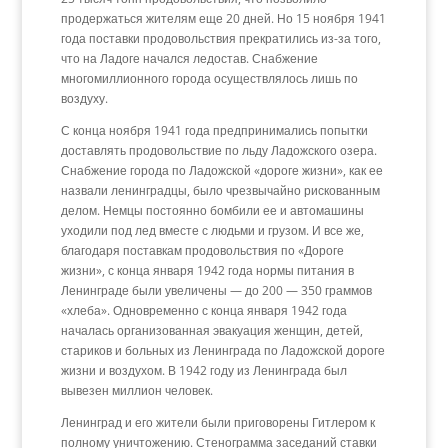
продержаться жителям еще 20 дней. Но 15 ноября 1941
года поставки продовольствия прекратились из-за того,
что на Ладоге начался ледостав. Снабжение
многомиллионного города осуществлялось лишь по
воздуху.
С конца ноября 1941 года предпринимались попытки
доставлять продовольствие по льду Ладожского озера.
Снабжение города по Ладожской «дороге жизни», как ее
назвали ленинградцы, было чрезвычайно рискованным
делом. Немцы постоянно бомбили ее и автомашины
уходили под лед вместе с людьми и грузом. И все же,
благодаря поставкам продовольствия по «Дороге
жизни», с конца января 1942 года нормы питания в
Ленинграде были увеличены — до 200 — 350 граммов
«хлеба». Одновременно с конца января 1942 года
началась организованная эвакуация женщин, детей,
стариков и больных из Ленинграда по Ладожской дороге
жизни и воздухом. В 1942 году из Ленинграда был
вывезен миллион человек.
Ленинград и его жители были приговорены Гитлером к
полному уничтожению. Стенограмма заседаний ставки