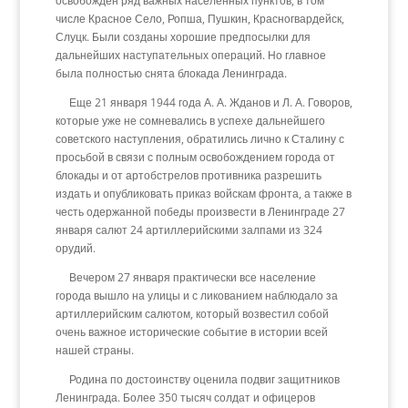
освобожден ряд важных населенных пунктов, в том
числе Красное Село, Ропша, Пушкин, Красногвардейск,
Слуцк. Были созданы хорошие предпосылки для
дальнейших наступательных операций. Но главное
была полностью снята блокада Ленинграда.
Еще 21 января 1944 года А. А. Жданов и Л. А. Говоров,
которые уже не сомневались в успехе дальнейшего
советского наступления, обратились лично к Сталину с
просьбой в связи с полным освобождением города от
блокады и от артобстрелов противника разрешить
издать и опубликовать приказ войскам фронта, а также в
честь одержанной победы произвести в Ленинграде 27
января салют 24 артиллерийскими залпами из 324
орудий.
Вечером 27 января практически все население
города вышло на улицы и с ликованием наблюдало за
артиллерийским салютом, который возвестил собой
очень важное исторические событие в истории всей
нашей страны.
Родина по достоинству оценила подвиг защитников
Ленинграда. Более 350 тысяч солдат и офицеров