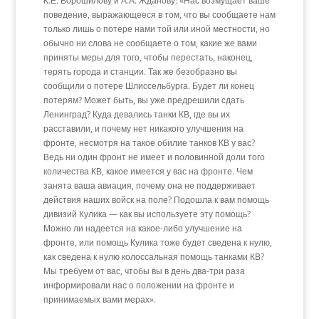
К.Е. Ворошилову и А.А. Жданову: «Нас возмущает ваше
поведение, выражающееся в том, что вы сообщаете нам
только лишь о потере нами той или иной местности, но
обычно ни слова не сообщаете о том, какие же вами
приняты меры для того, чтобы перестать, наконец,
терять города и станции. Так же безобразно вы
сообщили о потере Шлиссельбурга. Будет ли конец
потерям? Может быть, вы уже предрешили сдать
Ленинград? Куда девались танки КВ, где вы их
расставили, и почему нет никакого улучшения на
фронте, несмотря на такое обилие танков КВ у вас?
Ведь ни один фронт не имеет и половинной доли того
количества КВ, какое имеется у вас на фронте. Чем
занята ваша авиация, почему она не поддерживает
действия наших войск на поле? Подошла к вам помощь
дивизий Кулика — как вы используете эту помощь?
Можно ли надеется на какое-либо улучшение на
фронте, или помощь Кулика тоже будет сведена к нулю,
как сведена к нулю колоссальная помощь танками КВ?
Мы требуем от вас, чтобы вы в день два-три раза
информировали нас о положении на фронте и
принимаемых вами мерах».