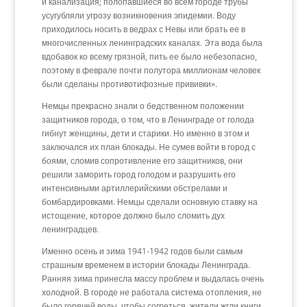
и канализация; полопавшиеся во всем городе трубы
усугубляли угрозу возникновения эпидемии. Воду
приходилось носить в ведрах с Невы или брать ее в
многочисленных ленинградских каналах. Эта вода была
вдобавок ко всему грязной, пить ее было небезопасно,
поэтому в феврале почти полутора миллионам человек
были сделаны противотифозные прививки».
Немцы прекрасно знали о бедственном положении
защитников города, о том, что в Ленинграде от голода
гибнут женщины, дети и старики. Но именно в этом и
заключался их план блокады. Не сумев войти в город с
боями, сломив сопротивление его защитников, они
решили заморить город голодом и разрушить его
интенсивными артиллерийскими обстрелами и
бомбардировками. Немцы сделали основную ставку на
истощение, которое должно было сломить дух
ленинградцев.
Именно осень и зима 1941-1942 годов были самым
страшным временем в истории блокады Ленинграда.
Ранняя зима принесла массу проблем и выдалась очень
холодной. В городе не работала система отопления, не
было горячей воды, чтобы согреться, жители жгли книги,