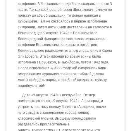
симфонию. В блокадном городе были созданы первые 3
части. Так как свой родной город Шостакович покинул по
приказу штаба об эвакуации, то финал написан в
Куйбышеве. Там же состоялось и первое исполнение
симфонии. Затем ноты были доставлены на самолете в
Ленинград, где 9 августа 1942г. в Большом зале
Ленинградской филармонии состоялось исполнение
симфонии Большим симфоническим оркестром
Ленинградского радиокомитета под управлением Карла
Элиасберга. Эта симфония во время войны была
исполнена за рубежом, в Нью-Йорке, летом 1942 года.
После исполнения «Ленинградской симфонии» один
американских журналистов написал: «Какой дьявол
может победить народ, способный создавать музыку,
подобную этой!»
Дата «9 августа 1942г.» неслучайна. Гитлер
намеревался занять 9 августа 1942 г. Ленинград, и
устроить по этому поводу банкет в «Астории», после
чего сыграть в завоеванном городе концерт
классической музыки. Высшему командованию
раздавались пригласительные
билеты. Руководство СССР ответило указом, что