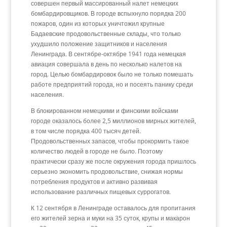
совершен первый массированный налет немецких
бомбардировщиков. В городе вспыхнуло порядка 200
пожаров, один из которых уничтожил крупные
Бадаевские продовольственные склады, что только
ухудшило положение защитников и населения
Ленинграда. В сентябре-октябре 1941 года немецкая
авиация совершала в день по несколько налетов на
город. Целью бомбардировок было не только помешать
работе предприятий города, но и посеять панику среди
населения.
В блокированном немецкими и финскими войсками
городе оказалось более 2,5 миллионов мирных жителей,
в том числе порядка 400 тысяч детей.
Продовольственных запасов, чтобы прокормить такое
количество людей в городе не было. Поэтому
практически сразу же после окружения города пришлось
серьезно экономить продовольствие, снижая нормы
потребления продуктов и активно развивая
использование различных пищевых суррогатов.
К 12 сентября в Ленинграде оставалось для пропитания
его жителей зерна и муки на 35 суток, крупы и макарон