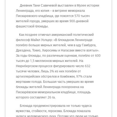
Дневник Тани Савичевой выставлен в Музее истории
Ленинграда, его копия – в витрине мемориала
Пискаревского кладбища, где покоятся 570 тысяч
жителей города, умерших во время 900-дневной
фашистской блокады.
Как позднее отмечал американский политический
философ Майкл Уолцер: «В блокадном Ленинграде
погибло больше мирных жителей, чем в аду Гамбурга,
Дрездена, Токио, Хиросимы и Нагасаки вместе взятых».
За годы блокады, по различным оценкам, погибло от 600
тысяч до 1,5 миллионов мирных жителей. На
Нюрнбергском процессе фигурировало число 632
тысячи человек. Лишь 3% из них погибли от
артиллерийских обстрелов и бомбежек, 97% стали
жертвами голода. Большая часть умерших во время
блокады жителей Ленинграда похоронена на
Пискарёвском мемориальном кладбище, площадь
которого составляет 26 га.
Блокада продемонстрировала не только чудеса
мужества, стойкости, героизма. Блокада показала
чудеса человеческого духа. Потому что люди не только