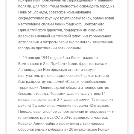
прикрытыми проволочными заграждениями и минными
полями. Для того чтобы полностью освободить город на
Неве от блокады, советское командование
сосредоточило крупную группировку войск, организовав
наступление силами Ленинградского, Волховского,
Прибалтийского фронтов, поддержку им оказывал
Краснознаменный Балтийский флот, чья корабельная
артиллерия и матросы серьезно помогали защитникам
города на протяжении всей блокады.
14 января 1944 года войска Ленинградского,
Волховского и 2-го Прибалтийского фронтов начали
Ленинградско-Новгородскую стратегическую
наступательную операцию, основной целью которой
был разгром группы армий «Север», освобождение
территории Ленинградской области и полное снятие
блокады с города. Первыми удар по врагу утром 14
января нанесли части 2-й ударной армии. 15 января из
района Пулково в наступление перешла 42-я армия.
Преодолевая упорное сопротивление гитлеровцев — 3-
го танкового корпуса СС и 50-го армейского корпуса,
Красная Армия выбила противника с занимаемых
оборонительных рубежей и к 20 января возле Ропши