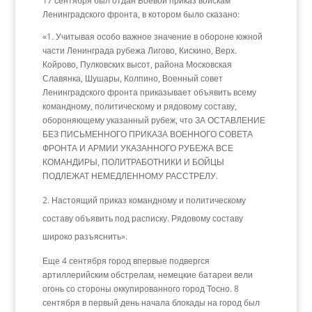
17 сентября был отдан Боевой приказ войскам
Ленинградского фронта, в котором было сказано:
«1. Учитывая особо важное значение в обороне южной
части Ленинграда рубежа Лигово, Кискино, Верх.
Койрово, Пулковских высот, района Московская
Славянка, Шушары, Колпино, Военный совет
Ленинградского фронта приказывает объявить всему
командному, политическому и рядовому составу,
обороняющему указанный рубеж, что ЗА ОСТАВЛЕНИЕ
БЕЗ ПИСЬМЕННОГО ПРИКАЗА ВОЕННОГО СОВЕТА
ФРОНТА И АРМИИ УКАЗАННОГО РУБЕЖА ВСЕ
КОМАНДИРЫ, ПОЛИТРАБОТНИКИ И БОЙЦЫ
ПОДЛЕЖАТ НЕМЕДЛЕННОМУ РАССТРЕЛУ.
Настоящий приказ командному и политическому
составу объявить под расписку. Рядовому составу
широко разъяснить».
Еще 4 сентября город впервые подвергся
артиллерийским обстрелам, немецкие батареи вели
огонь со стороны оккупированного город Тосно. 8
сентября в первый день начала блокады на город был