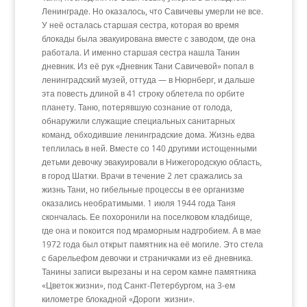
Ленинграде. Но оказалось, что Савичевы умерли не все.
У неё осталась старшая сестра, которая во время
блокады была эвакуирована вместе с заводом, где она
работала. И именно старшая сестра нашла Танин
дневник. Из её рук «Дневник Тани Савичевой» попал в
ленинградский музей, оттуда — в Нюрнберг, и дальше
эта повесть длиной в 41 строку облетела по орбите
планету. Таню, потерявшую сознание от голода,
обнаружили служащие специальных санитарных
команд, обходившие ленинградские дома. Жизнь едва
теплилась в ней. Вместе со 140 другими истощенными
детьми девочку эвакуировали в Нижегородскую область,
в город Шатки. Врачи в течение 2 лет сражались за
жизнь Тани, но гибельные процессы в ее организме
оказались необратимыми. 1 июля 1944 года Таня
скончалась. Ее похоронили на поселковом кладбище,
где она и покоится под мраморным надгробием. А в мае
1972 года был открыт памятник на её могиле. Это стела
с барельефом девочки и страничками из её дневника.
Танины записи вырезаны и на сером камне памятника
«Цветок жизни», под Санкт-Петербургом, на 3-ем
километре блокадной «Дороги жизни».