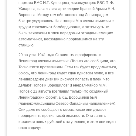
наркома ВМС Н.Г. Кузнецова, командующего ВВС П. Ф.
Жигарева, начальника артиллерии Красной Армии Н.Н.
Воронова. Между тем обстановка под Ленинградом
быстро ухудшалась. На станции Мга члены комиссии с
трудом спаслись от бомбардировки, а затем чуть не
были захвачены в плен передовым отрядам немецких
автоматчиков, неожиданно прорвавшимся на эту
станцию.
29 августа 1941 года Сталин телеграфировал в
Ленинград членам комиссии: «Только что сообщили, что
Тосно взято противником. Если так будет продолжаться,
боюсь, что Ленинград будет сдан идиотски глупо, а все
ленинградские дивизии рискуют попасть в плен. Что
делают Попов и Ворошилов? (Генерал-майор М.М.
Попов с 23 августа возглавил только что созданный
Ленинградский фронт, а К.Е. Ворошилов был
главнокомандующим Северо-Западным направлением).
Они даже не сообщают о мерах, какие они думают
предпринять против такой опасности. Они заняты
исканием новых рубежей отступления, в этом они видят
свою задачу».