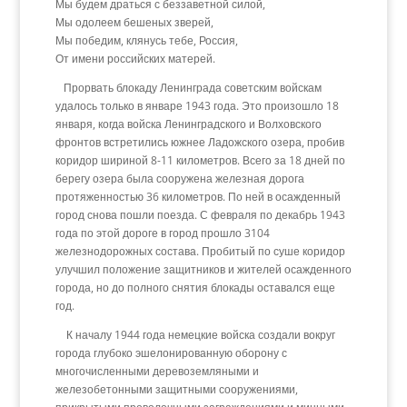
Мы будем драться с беззаветной силой,
Мы одолеем бешеных зверей,
Мы победим, клянусь тебе, Россия,
От имени российских матерей.
Прорвать блокаду Ленинграда советским войскам
удалось только в январе 1943 года. Это произошло 18
января, когда войска Ленинградского и Волховского
фронтов встретились южнее Ладожского озера, пробив
коридор шириной 8-11 километров. Всего за 18 дней по
берегу озера была сооружена железная дорога
протяженностью 36 километров. По ней в осажденный
город снова пошли поезда. С февраля по декабрь 1943
года по этой дороге в город прошло 3104
железнодорожных состава. Пробитый по суше коридор
улучшил положение защитников и жителей осажденного
города, но до полного снятия блокады оставался еще
год.
К началу 1944 года немецкие войска создали вокруг
города глубоко эшелонированную оборону с
многочисленными деревоземляными и
железобетонными защитными сооружениями,