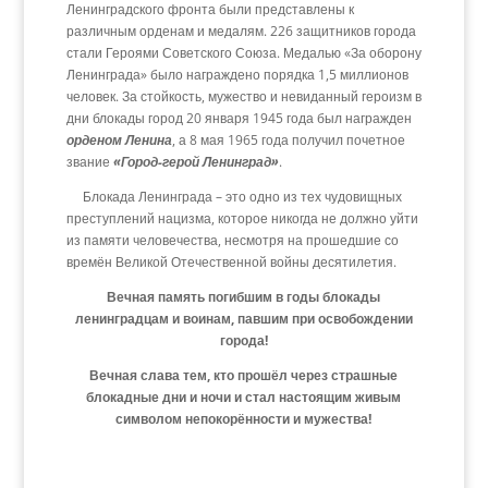
Ленинградского фронта были представлены к
различным орденам и медалям. 226 защитников города
стали Героями Советского Союза. Медалью «За оборону
Ленинграда» было награждено порядка 1,5 миллионов
человек. За стойкость, мужество и невиданный героизм в
дни блокады город 20 января 1945 года был награжден
орденом Ленина
, а 8 мая 1965 года получил почетное
звание
«Город-герой Ленинград»
.
Блокада Ленинграда – это одно из тех чудовищных
преступлений нацизма, которое никогда не должно уйти
из памяти человечества, несмотря на прошедшие со
времён Великой Отечественной войны десятилетия.
Вечная память погибшим в годы блокады
ленинградцам и воинам, павшим при освобождении
города!
Вечная слава тем, кто прошёл через страшные
блокадные дни и ночи и стал настоящим живым
символом непокорённости и мужества!