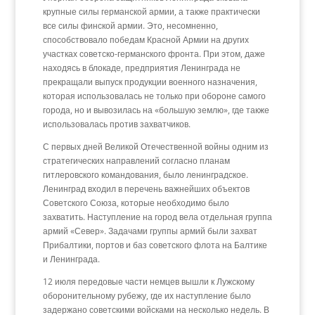
крупные силы германской армии, а также практически
все силы финской армии. Это, несомненно,
способствовало победам Красной Армии на других
участках советско-германского фронта. При этом, даже
находясь в блокаде, предприятия Ленинграда не
прекращали выпуск продукции военного назначения,
которая использовалась не только при обороне самого
города, но и вывозилась на «большую землю», где также
использовалась против захватчиков.
С первых дней Великой Отечественной войны одним из
стратегических направлений согласно планам
гитлеровского командования, было ленинградское.
Ленинград входил в перечень важнейших объектов
Советского Союза, которые необходимо было
захватить. Наступление на город вела отдельная группа
армий «Север». Задачами группы армий были захват
Прибалтики, портов и баз советского флота на Балтике
и Ленинграда.
12 июля передовые части немцев вышли к Лужскому
оборонительному рубежу, где их наступление было
задержано советскими войсками на несколько недель. В