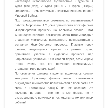
настоящее историческое путешествие. Студенты 4
курса (спец.хор), 2 курса (ВШЭ) и 1 курса (НВДхЭ)
собрались, чтобы окунуться в сложную историю Второй
Мировой Войны.
Под предводительством советника по воспитательной
работе, Морозовой А.Э., был организован показ фильма
«Нюрнбергский процесс» на большом экране. Этот
киношедевр великого режиссёра Олега Шторм подарил
студентам уникальную возможность познакомиться с
деталями Нюрнбергского процесса. Главные герои
фильма, выдающиеся юристы из разных стран,
принимали участие в судебном процессе над
нацистскими узниками. Они стояли перед всем миром,
чтобы судить тех, кто причинил неисчислимые
страдания миллионам людей.
По окончании фильма, студенты поделились своими
эмоциями. Просмотр фильма вызвал оживленное
обсуждение и множество новых мыслей о прошлом и его
связи с настоящим. Каждый из них осознал, что
изучение истории – это не только факты, но и
размышление о причинах и последствиях тех или иных
событий.