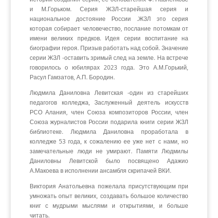
и М.Горьком. Серия ЖЗЛ-старейшая серия и
национальное достояние России .ЖЗЛ это серия
которая собирает человечество, послание потомкам от
имени великих предков. Идея серии воспитание на
биографии героя. Призыв работать над собой. Значение
серии ЖЗЛ -оставить зримый след на земле. На встрече
говорилось о юбилярах 2023 года. Это А.М.Горький,
Расул Гамзатов, А.П. Бородин.
Людмила Даниловна Левитская -один из старейших
педагогов колледжа, Заслуженный деятель искусств
РСО Алания, член Союза композиторов России, член
Союза журналистов России подарила книги серии ЖЗЛ
библиотеке. Людмила Даниловна проработала в
колледже 53 года, к сожалению ее уже нет с нами, но
замечательные люди не умирают. Памяти Людмилы
Даниловны Левитской было посвящено Адажио
А.Макоева в исполнении ансамбля скрипачей ВКИ.
Виктория Анатольевна пожелала присутствующим при
умножать опыт великих, создавать большое количество
книг с мудрыми мыслями и открытиями, и больше
читать.