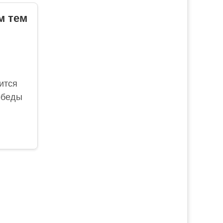
м тем
ится
обеды