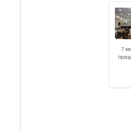
7 м
праз