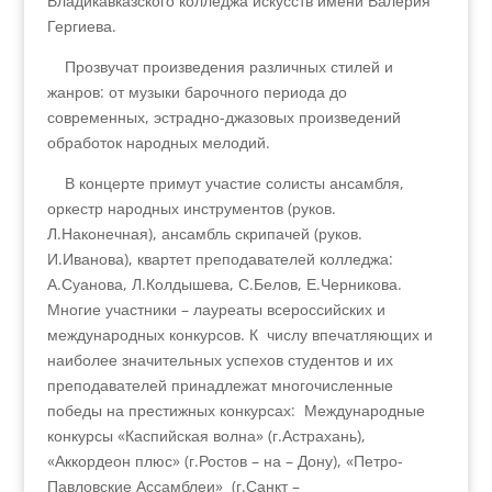
Владикавказского колледжа искусств имени Валерия
Гергиева.
Прозвучат произведения различных стилей и
жанров: от музыки барочного периода до
современных, эстрадно-джазовых произведений
обработок народных мелодий.
В концерте примут участие солисты ансамбля,
оркестр народных инструментов (руков.
Л.Наконечная), ансамбль скрипачей (руков.
И.Иванова), квартет преподавателей колледжа:
А.Суанова, Л.Колдышева, С.Белов, Е.Черникова.
Многие участники – лауреаты всероссийских и
международных конкурсов. К числу впечатляющих и
наиболее значительных успехов студентов и их
преподавателей принадлежат многочисленные
победы на престижных конкурсах: Международные
конкурсы «Каспийская волна» (г.Астрахань),
«Аккордеон плюс» (г.Ростов – на – Дону), «Петро-
Павловские Ассамблеи» (г.Санкт –