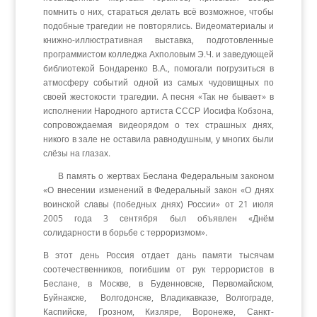
помнить о них, стараться делать всё возможное, чтобы
подобные трагедии не повторялись. Видеоматериалы и
книжно-иллюстративная выставка, подготовленные
программистом колледжа Ахполовым Э.Ч. и заведующей
библиотекой Бондаренко В.А., помогали погрузиться в
атмосферу событий одной из самых чудовищных по
своей жестокости трагедии. А песня «Так не бывает» в
исполнении Народного артиста СССР Иосифа Кобзона,
сопровождаемая видеорядом о тех страшных днях,
никого в зале не оставила равнодушным, у многих были
слёзы на глазах.
В память о жертвах Беслана Федеральным законом
«О внесении изменений в Федеральный закон «О днях
воинской славы (победных днях) России» от 21 июля
2005 года 3 сентября был объявлен «Днём
солидарности в борьбе с терроризмом».
В этот день Россия отдает дань памяти тысячам
соотечественников, погибшим от рук террористов в
Беслане, в Москве, в Буденновске, Первомайском,
Буйнакске, Волгодонске, Владикавказе, Волгограде,
Каспийске, Грозном, Кизляре, Воронеже, Санкт-