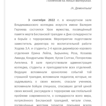
Понятном на любых материках.
/А. Дементьев/
3 сентября 2022 г.
в концертном зале
Владикавказского колледжа искусств имени Валерия
Гергиева состоялся Урок мужества, посвящённый
памяти жертв Бесланской трагедии и Дню солидарности
в борьбе с терроризмом. Мероприятие подготовили
заместитель директора по воспитательной работе
Ходова З.А. и студенты 2-4 курсов дирижёрско-хорового
отделения Ерина Лейла, Зырынянц Роза, Козаева
Аманда, Кондратьева Мария, Кусов Солтан, Погорелова
Ангелина. В зале присутствовали администрация
колледжа, студенты и преподаватели всех отделений.
Ведущие вспоминали хронологию событий той
страшной трагедии, вспоминали педагогов, которые, не
задумываясь о своих жизнях, спасали учеников,
вспоминали бойцов спецназа, спасавших детей ценой
своих жизней, рассуждали о терроризме как глобальной
проблеме современности, о солидарности всего мира,
потрясённого Бесланской трагедией, читали стихи,
посвящённые жертвам терактов, призывая всегда