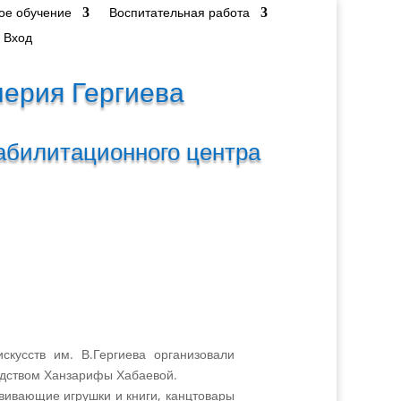
ое обучение
Воспитательная работа
Вход
лерия Гергиева
абилитационного центра
скусств им. В.Гергиева организовали
одством Ханзарифы Хабаевой.
вивающие игрушки и книги, канцтовары