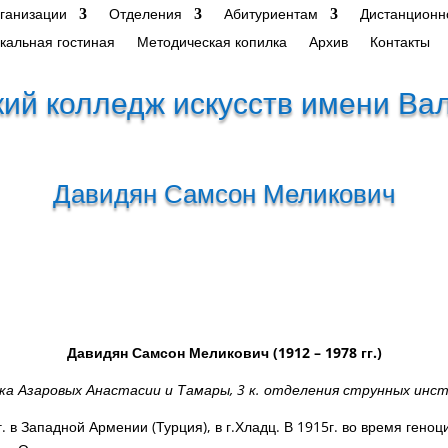
рганизации
Отделения
Абитуриентам
Дистанционн
кальная гостиная
Методическая копилка
Архив
Контакты
ий колледж искусств имени Ва
Давидян Самсон Меликович
Давидян Самсон Меликович
(1912 – 1978 гг.)
ка Азаровых Анастасии и Тамары,
3 к. отделения струнных инс
 Западной Армении (Турция), в г.Хладц. В 1915г. во время геноц