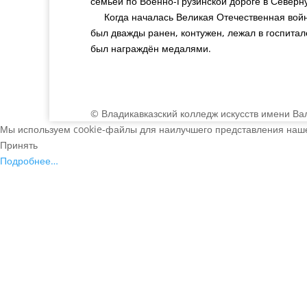
семьёй по Военно-Грузинской дороге в Северн
Когда началась Великая Отечественная война
был дважды ранен, контужен, лежал в госпитал
был награждён медалями.
© Владикавказский колледж искусств имени Ва
Мы используем cookie-файлы для наилучшего представления нашег
Принять
Подробнее…