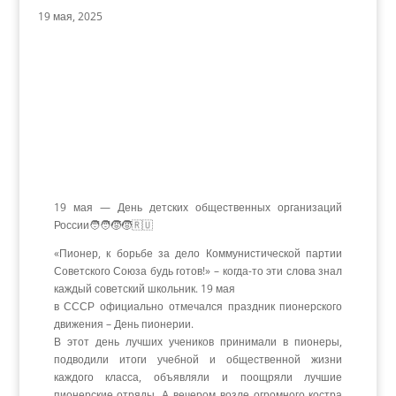
19 мая, 2025
19 мая — День детских общественных организаций
России🧑‍🧑‍🧒‍🧒🇷🇺
«Пионер, к борьбе за дело Коммунистической партии
Советского Союза будь готов!» – когда-то эти слова знал
каждый советский школьник. 19 мая
в СССР официально отмечался праздник пионерского
движения – День пионерии.
В этот день лучших учеников принимали в пионеры,
подводили итоги учебной и общественной жизни
каждого класса, объявляли и поощряли лучшие
пионерские отряды. А вечером возле огромного костра