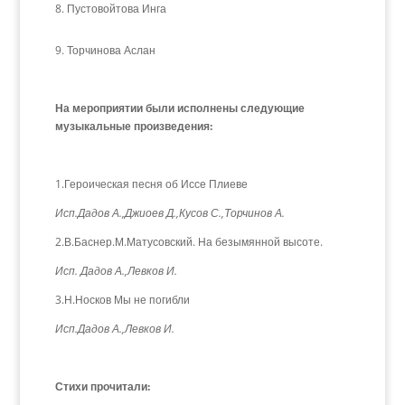
Пустовойтова Инга
9. Торчинова Аслан
На мероприятии были исполнены следующие
музыкальные произведения:
1.Героическая песня об Иссе Плиеве
Исп.Дадов А.,Джиоев Д.,Кусов С.,Торчинов А.
2.В.Баснер.М.Матусовский. На безымянной высоте.
Исп. Дадов А.,Левков И.
3.Н.Носков Мы не погибли
Исп.Дадов А.,Левков И.
Стихи прочитали: