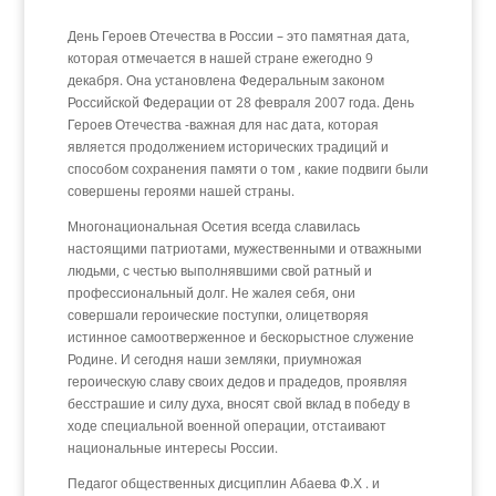
День Героев Отечества в России – это памятная дата,
которая отмечается в нашей стране ежегодно 9
декабря. Она установлена Федеральным законом
Российской Федерации от 28 февраля 2007 года. День
Героев Отечества -важная для нас дата, которая
является продолжением исторических традиций и
способом сохранения памяти о том , какие подвиги были
совершены героями нашей страны.
Многонациональная Осетия всегда славилась
настоящими патриотами, мужественными и отважными
людьми, с честью выполнявшими свой ратный и
профессиональный долг. Не жалея себя, они
совершали героические поступки, олицетворяя
истинное самоотверженное и бескорыстное служение
Родине. И сегодня наши земляки, приумножая
героическую славу своих дедов и прадедов, проявляя
бесстрашие и силу духа, вносят свой вклад в победу в
ходе специальной военной операции, отстаивают
национальные интересы России.
Педагог общественных дисциплин Абаева Ф.Х . и