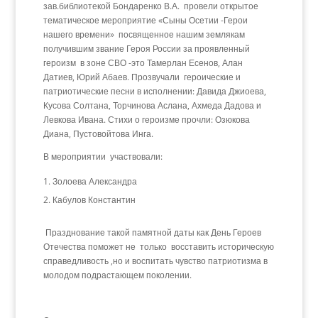
зав.библиотекой Бондаренко В.А. провели открытое
тематическое мероприятие «Сыны Осетии -Герои
нашего времени» посвященное нашим землякам
получившим звание Героя России за проявленный
героизм в зоне СВО -это Тамерлан Есенов, Алан
Датиев, Юрий Абаев. Прозвучали героические и
патриотические песни в исполнении: Давида Джиоева,
Кусова Солтана, Торчинова Аслана, Ахмеда Дадова и
Левкова Ивана. Стихи о героизме прочли: Озюкова
Диана, Пустовойтова Инга.
В мероприятии участвовали:
Золоева Александра
Кабулов Константин
Празднование такой памятной даты как День Героев
Отечества поможет не только восставить историческую
справедливость ,но и воспитать чувство патриотизма в
молодом подрастающем поколении.