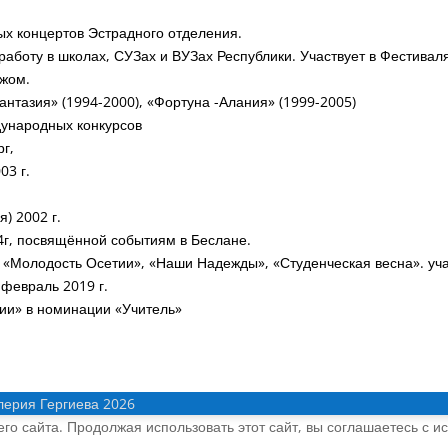
х концертов Эстрадного отделения.
аботу в школах, СУЗах и ВУЗах Республики. Участвует в Фестивал
ежом.
антазия» (1994-2000), «Фортуна -Алания» (1999-2005)
дународных конкурсов
рг,
03 г.
я) 2002 г.
4г, посвящённой событиям в Беслане.
 «Молодость Осетии», «Наши Надежды», «Студенческая весна». уча
февраль 2019 г.
ии» в номинации «Учитель»
лерия Гергиева 2026
о сайта. Продолжая использовать этот сайт, вы соглашаетесь с и