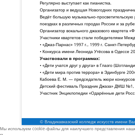
Регулярно выступает как пианистка.
Организатор и ведущая Новогодних праздничны
Ведёт большую музыкально-просветительскую р
поездках в различных городах России и за руб
Организатор вокального джазового квартета «Ф
Участники квартетов стали победителями Меж
• «Джаз-Парнас» 1997 г., 1999 г. Санкт-Петербу
• Конкурса имени Леонида Утёсова в Одессе 20
Участвовали в программах:
• «Дети учатся друг у друга» в Глазго (Шотланди
• «Дети мира против террора» в Эдинбурге 200
Кабоева Е. М. — председатель жюри конкурсов
Детский фестиваль Праздник Джаза» ДМШ №1, 
Участник Энциклопедии «Одарённые дети Росс
© Владикавказский колледж искусств имени Ва
Мы используем cookie-файлы для наилучшего представления нашег