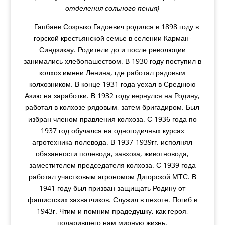
отделения сольного пения)
Гапбаев Созрыко Гадоевич родился в 1898 году в
горской крестьянской семье в селении Карман-
Синдзикау. Родители до и после революции
занимались хлебопашеством. В 1930 году поступил в
колхоз имени Ленина, где работал рядовым
колхозником. В конце 1931 года уехал в Среднюю
Азию на заработки. В 1932 году вернулся на Родину,
работал в колхозе рядовым, затем бригадиром. Был
избран членом правления колхоза. С 1936 года по
1937 год обучался на одногодичных курсах
агротехника-полевода. В 1937-1939гг. исполнял
обязанности полевода, завхоза, животновода,
заместителем председателя колхоза. С 1939 года
работал участковым агрономом Дигорской МТС. В
1941 году был призван защищать Родину от
фашистских захватчиков. Служил в пехоте. Погиб в
1943г. Чтим и помним прадедушку, как героя,
подарившего нам мирную жизнь.