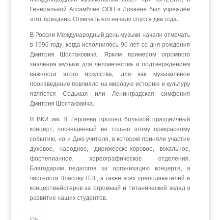
Генеральной Ассамблее ООН в Лозанне был учреждён
этот праздник. Отмечать его начали спустя два года.
В России Международный день музыки начали отмечать
в 1996 году, когда исполнилось 90 лет со дня рождения
Дмитрия Шостаковича. Ярким примером огромного
значения музыки для человечества и подтверждением
важности этого искусства, для как музыкальное
произведение повлияло на мировую историю и культуру
является Седьмая или Ленинградская симфония
Дмитрия Шостаковича.
В ВКИ им. В. Гергиева прошел большой праздничный
концерт, посвященный не только этому прекрасному
событию, но и Дню учителя, в котором приняли участие
духовое, народное, дирижерско-хоровое, вокальное,
фортепианное, хореографическое отделения.
Благодарим педагогов за организацию концерта, в
частности Власову Н.В., а также всех преподавателей и
концертмейстеров за огромный и титанический вклад в
развитие наших студентов.