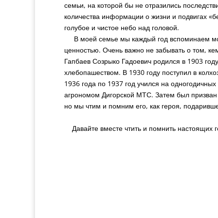
семьи, на которой бы не отразились последств
количества информации о жизни и подвигах «б
голубое и чистое небо над головой.
В моей семье мы каждый год вспоминаем мое
ценностью. Очень важно не забывать о том, ке
Гапбаев Созрыко Гадоевич родился в 1903 год
хлебопашеством. В 1930 году поступил в колхо
1936 года по 1937 год учился на одногодичных
агрономом Дигорской МТС. Затем был призван 
но мы чтим и помним его, как героя, подаривш
Давайте вместе чтить и помнить настоящих ге