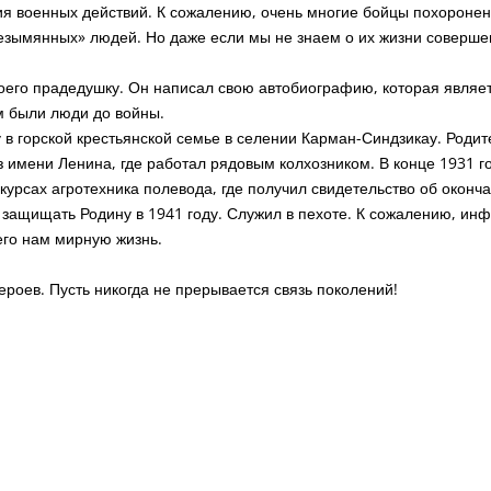
ия военных действий. К сожалению, очень многие бойцы похоронен
езымянных» людей. Но даже если мы не знаем о их жизни соверше
го прадедушку. Он написал свою автобиографию, которая являет
м были люди до войны.
у в горской крестьянской семье в селении Карман-Синдзикау. Роди
з имени Ленина, где работал рядовым колхозником. В конце 1931 
 курсах агротехника полевода, где получил свидетельство об оконч
защищать Родину в 1941 году. Служил в пехоте. К сожалению, инф
его нам мирную жизнь.
роев. Пусть никогда не прерывается связь поколений!