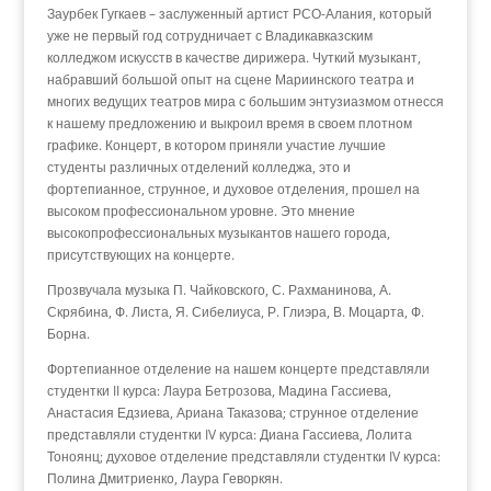
Заурбек Гугкаев – заслуженный артист РСО-Алания, который
уже не первый год сотрудничает с Владикавказским
колледжом искусств в качестве дирижера. Чуткий музыкант,
набравший большой опыт на сцене Мариинского театра и
многих ведущих театров мира с большим энтузиазмом отнесся
к нашему предложению и выкроил время в своем плотном
графике. Концерт, в котором приняли участие лучшие
студенты различных отделений колледжа, это и
фортепианное, струнное, и духовое отделения, прошел на
высоком профессиональном уровне. Это мнение
высокопрофессиональных музыкантов нашего города,
присутствующих на концерте.
Прозвучала музыка П. Чайковского, С. Рахманинова, А.
Скрябина, Ф. Листа, Я. Сибелиуса, Р. Глиэра, В. Моцарта, Ф.
Борна.
Фортепианное отделение на нашем концерте представляли
студентки II курса: Лаура Бетрозова, Мадина Гассиева,
Анастасия Едзиева, Ариана Таказова; струнное отделение
представляли студентки IV курса: Диана Гассиева, Лолита
Тоноянц; духовое отделение представляли студентки IV курса:
Полина Дмитриенко, Лаура Геворкян.