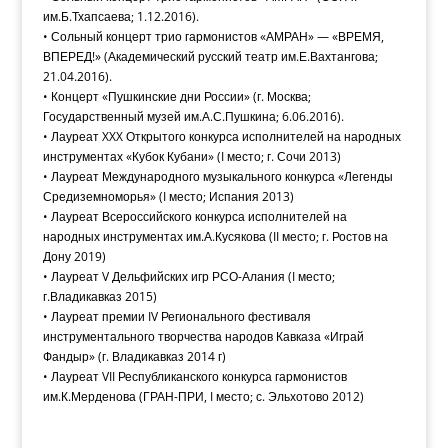
им.Б.Тхапсаева; 1.12.2016).
• Сольный концерт трио гармонистов «АМРАН» — «ВРЕМЯ,
ВПЕРЕД!» (Академический русский театр им.Е.Вахтангова;
21.04.2016).
• Концерт «Пушкинские дни России» (г. Москва;
Государственный музей им.А.С.Пушкина; 6.06.2016).
• Лауреат XXX Открытого конкурса исполнителей на народных
инструментах «Кубок Кубани» (I место; г. Сочи 2013)
• Лауреат Международного музыкального конкурса «Легенды
Средиземноморья» (I место; Испания 2013)
• Лауреат Всероссийского конкурса исполнителей на
народных инструментах им.А.Кусякова (II место; г. Ростов на
Дону 2019)
• Лауреат V Дельфийских игр РСО-Алания (I место;
г.Владикавказ 2015)
• Лауреат премии IV Регионального фестиваля
инструментального творчества народов Кавказа «Играй
Фандыр» (г. Владикавказ 2014 г)
• Лауреат VII Республиканского конкурса гармонистов
им.К.Мерденова (ГРАН-ПРИ, I место; с. Эльхотово 2012)