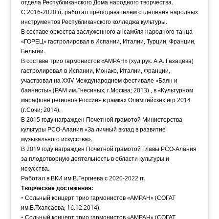
отдела Республиканского Дома народного творчества.
С 2016-2020 гг. работал преподавателем отделения народных
инструментов Республиканского колледжа культуры.
В составе оркестра заслуженного ансамбля народного танца
«ГОРЕЦ» гастролировал в Испании, Италии, Турции, Франции,
Бельгии.
В составе трио гармонистов «АМРАН» (худ.рук. А.А. Газацева)
гастролировал в Испании, Монако, Италии, Франции,
участвовал на XXIV Международном фестивале «Баян и
баянисты» (РАМ им.Гнесиных; г.Москва; 2013) , в «Культурном
марафоне регионов России» в рамках Олимпийских игр 2014
(г.Сочи; 2014).
В 2015 году награжден Почетной грамотой Министерства
культуры РСО-Алания «За личный вклад в развитие
музыкального искусства».
В 2019 году награжден Почетной грамотой Главы РСО-Алания
за плодотворную деятельность в области культуры и
искусства.
Работал в ВКИ им.В.Гергиева с 2020-2022 гг.
Творческие достижения:
• Сольный концерт трио гармонистов «АМРАН» (СОГАТ
им.Б.Тхапсаева; 16.12.2014).
• Сольный концерт трио гармонистов «АМРАН» (СОГАТ