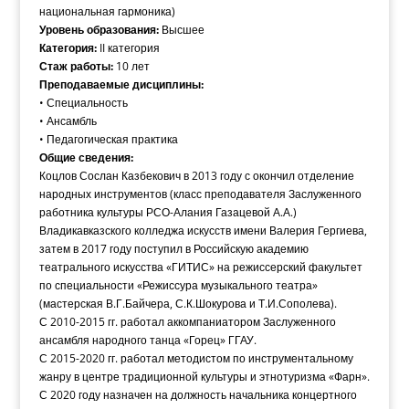
национальная гармоника)
Уровень образования:
Высшее
Категория:
II категория
Стаж работы:
10 лет
Преподаваемые дисциплины:
• Специальность
• Ансамбль
• Педагогическая практика
Общие сведения:
Коцлов Сослан Казбекович в 2013 году с окончил отделение
народных инструментов (класс преподавателя Заслуженного
работника культуры РСО-Алания Газацевой А.А.)
Владикавказского колледжа искусств имени Валерия Гергиева,
затем в 2017 году поступил в Российскую академию
театрального искусства «ГИТИС» на режиссерский факультет
по специальности «Режиссура музыкального театра»
(мастерская В.Г.Байчера, С.К.Шокурова и Т.И.Сополева).
С 2010-2015 гг. работал аккомпаниатором Заслуженного
ансамбля народного танца «Горец» ГГАУ.
С 2015-2020 гг. работал методистом по инструментальному
жанру в центре традиционной культуры и этнотуризма «Фарн».
С 2020 году назначен на должность начальника концертного