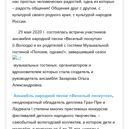
нас простых человеческих радостей, одна из которых
– радость общения! Общения друг с другом, с
культурой своего родного края, с культурой народов
России.
29 мая 2020 г. состоялась встреча участников
ансамбля народной песни «Веселый лоскуток»
(г.Вологда) и их родителей с гостями Музыкальной
гостиной «Попоем, однако!», завершившей сезон
музыкальных гостиных, организатором и
вдохновителем которых стала создатель и
руководитель ансамбля Захарова Ольга
Александровна.
Ансамбль народной песни «Веселый лоскуток»
,
неоднократный обладатель диплома Гран-При и
Лауреата I степени многих престижных конкурсов-
фестивалей детского народного творчества, –
самобытный вологодский коллектив, в котором дети и
молодёжь в возрасте от 4 до 25 лет, наряду с