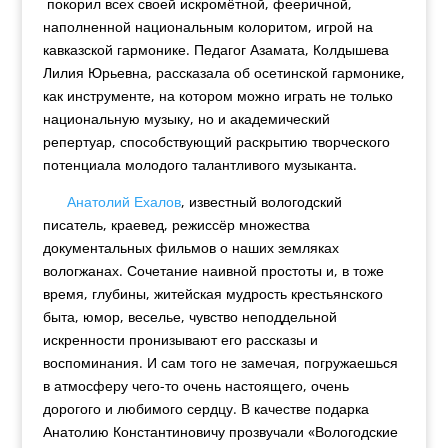
покорил всех своей искромётной, фееричной,
наполненной национальным колоритом, игрой на
кавказской гармонике. Педагог Азамата, Колдышева
Лилия Юрьевна, рассказала об осетинской гармонике,
как инструменте, на котором можно играть не только
национальную музыку, но и академический
репертуар, способствующий раскрытию творческого
потенциала молодого талантливого музыканта.
Анатолий Ехалов
, известный вологодский
писатель, краевед, режиссёр множества
документальных фильмов о наших земляках
вологжанах. Сочетание наивной простоты и, в тоже
время, глубины, житейская мудрость крестьянского
быта, юмор, веселье, чувство неподдельной
искренности пронизывают его рассказы и
воспоминания. И сам того не замечая, погружаешься
в атмосферу чего-то очень настоящего, очень
дорогого и любимого сердцу. В качестве подарка
Анатолию Константиновичу прозвучали «Вологодские