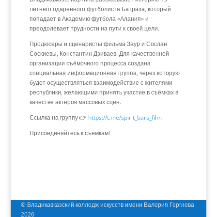
летнего одаренного футболиста Батраза, который
попадает в Академию футбола «Алания» и
преодолевает трудности на пути к своей цели.
Продюсеры и сценаристы фильма
Заур
и
Сослан
Соскиевы, Константин Дзиваев.
Для качественной
организации съёмочного процесса
создана
специальная информационная группа, через которую
будет осуществляться взаимодействие с жителями
республики, желающими принять участие в съёмках в
качестве актёров массовых сцен.
Ссылка на группу 👉
https://t.me/spirit_bars_film
Присоединяйтесь к съемкам!
© Владикавказский колледж искусств имени Валерия Гергиева
2026