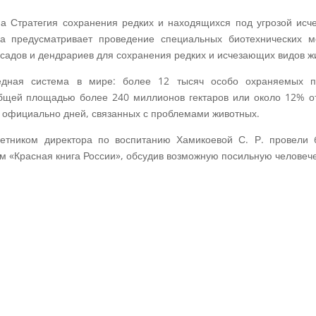
а Стратегия сохранения редких и находящихся под угрозой исче
а предусматривает проведение специальных биотехнических м
садов и дендрариев для сохранения редких и исчезающих видов жи
дная система в мире: более 12 тысяч особо охраняемых п
общей площадью более 240 миллионов гектаров или около 12% о
 официально дней, связанных с проблемами животных.
ветником директора по воспитанию Хамикоевой С. Р. провели 
м «Красная книга России», обсудив возможную посильную человеч