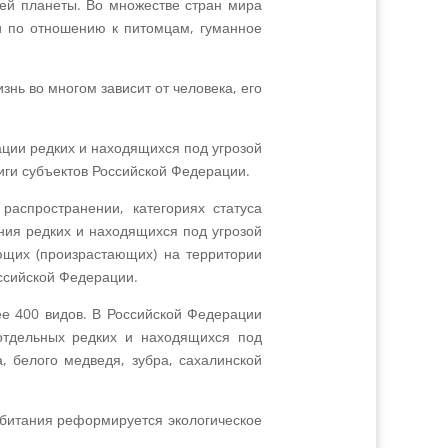
лей планеты. Во множестве стран мира
и по отношению к питомцам, гуманное
нь во многом зависит от человека, его
ции редких и находящихся под угрозой
иги субъектов Российской Федерации.
аспространении, категориях статуса
ния редких и находящихся под угрозой
ающих (произрастающих) на территории
ссийской Федерации.
ее 400 видов. В Российской Федерации
отдельных редких и находящихся под
, белого медведя, зубра, сахалинской
обитания реформируется экологическое