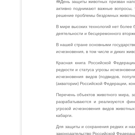
🪼День защиты животных призван напо
активно поднимают важные вопросы, 
решение проблемы бездомных животных
В мире высоких технологий нет более 
деятельности и бесцеремонного вторж
В нашей стране основными государств
исчезновения, в том числе и диких жи
Красная книга Российской Федераци
редкости и статуса угрозы исчезнове
исчезновения видов (подвидов, попул
(акватории) Российской Федерации, к
Перечень объектов животного мира, з
разрабатываются и реализуются фин
угрозой исчезновения видов животных
кабарги.
Для защиты и сохранения редких и на
законодательство Российской Федерац