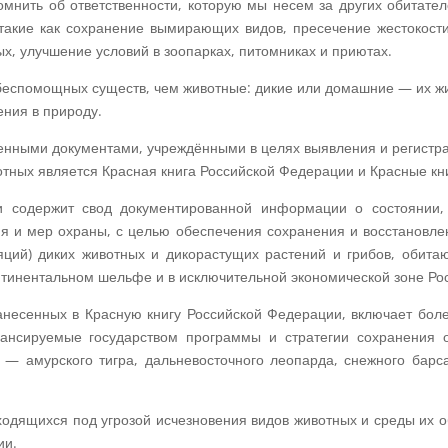
мнить об ответственности, которую мы несем за других обитате
такие как сохранение вымирающих видов, пресечение жестокост
, улучшение условий в зоопарках, питомниках и приютах.
беспомощных существ, чем животные: дикие или домашние — их жиз
ения в природу.
енными документами, учреждёнными в целях выявления и регистра
вотных является Красная книга Российской Федерации и Красные кн
и содержит свод документированной информации о состоянии, р
ния и мер охраны, с целью обеспечения сохранения и восстановле
яций) диких животных и дикорастущих растений и грибов, обит
онтинентальном шельфе и в исключительной экономической зоне Ро
анесенных в Красную книгу Российской Федерации, включает бол
ансируемые государством программы и стратегии сохранения 
 — амурского тигра, дальневосточного леопарда, снежного барса
ходящихся под угрозой исчезновения видов животных и среды их 
ии.