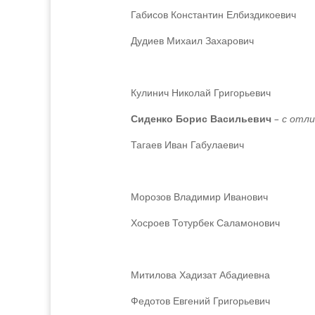
Габисов Константин Елбиздикоевич
Дудиев Михаил Захарович
Кулинич Николай Григорьевич
Сиденко Борис Васильевич
– с отл
Тагаев Иван Габулаевич
Морозов Владимир Иванович
Хосроев Тотурбек Саламонович
Митилова Хадизат Абадиевна
Федотов Евгений Григорьевич