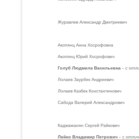
Журавлев Александр Дмитриевич
Акопянц Анна Хосрофовна
Акопянц Юрий Хосрофович
Голуб Людмила Васильевна
– с отл
Лолаев Заурбек Андреевич
Лолаев Казбек Константинович
Сабода Валерий Александрович
Каджаманян Сергей Райкович
Лейко Владимир Петрович
– с отли