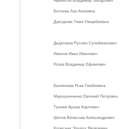
Аванесов Владимир Захарович
Ботоева Аза Агкоевна
Дзагурова Тима Омарбиевна
Дедегкаев Руслан Сулейманович
Иванов Иван Иванович
Розов Владимир Ефимович
Баликоева Роза Гамбиевна
Мирошниченко Евгений Петрович
Туниев Аршак Карпович
Шитов Вячеслав Александрович
Колесник Эдуард Яковлевич